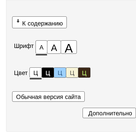
К содержанию
А
А
Шрифт
А
Цвет
Ц
Ц
Ц
Ц
Ц
Обычная версия сайта
Дополнительно