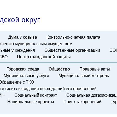
дской округ
Дума 7 созыва
Контрольно-счетная палата
авлению муниципальным имуществом
ьные учреждения
Общественные организации
СО
 СВО
Центр гражданской защиты
Городская среда
Общество
Правовые акты
Муниципальные услуги
Муниципальный контроль
Обращение с ТКО
и (или) ликвидация последствий его проявлений
М!»
Социальный контракт
Социальная догазификац
Национальные проекты
Поиск захоронений
Ту