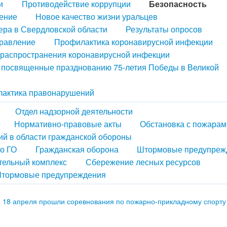
и
Противодействие коррупции
Безопасность
ение
Новое качество жизни уральцев
ера в Свердловской области
Результаты опросов
правление
Профилактика коронавирусной инфекции
распространения коронавирусной инфекции
, посвященные празднованию 75-летия Победы в Великой
актика правонарушений
Отдел надзорной деятельности
Нормативно-правовые акты
Обстановка с пожарам
й в области гражданской обороны
по ГО
Гражданская оборона
Штормовые предупреж
тельный комплекс
Сбережение лесных ресурсов
тормовые предупреждения
18 апреля прошли соревнования по пожарно-прикладному спорту