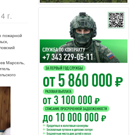
4 г.
ю
пожарной
льск,
ловский
ев Марсель,
итель
ильского