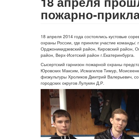
18 апреля прош
пожарно-прикл
18 апреля 2014 года состоялись кустовые сор
охраны России, где приняли участие команды: г.
Орджоникидзевский район, Кировский район, О
район, Верх-Исетский район г.Екатеринбурга.
Сысертский гарнизон пожарной охраны предс
Юровских Максим, Исмагилов Тимур, Моисеенк
физкультуры Хроликов Дмитрий Валерьевич, с
городских округов Лулукян Д.Р.