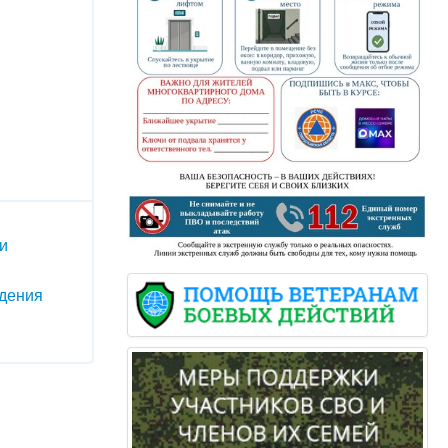
и
дения