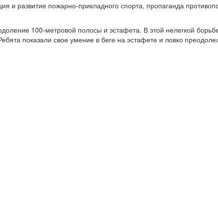
ия и развитие пожарно-прикладного спорта, пропаганда противо
еодоление
100-метровой
полосы и эстафета. В этой нелегкой борьб
Ребята показали свое умение в беге на эстафете и ловко преодоле