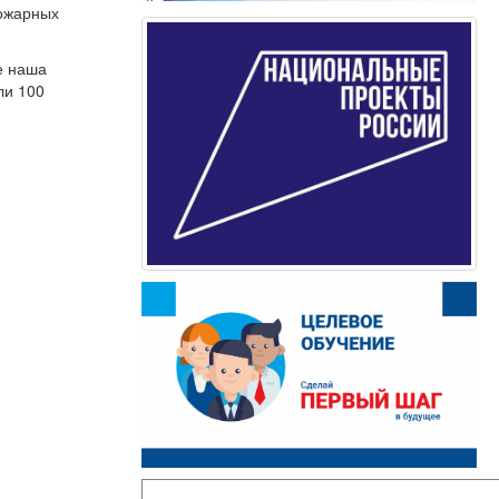
пожарных
е наша
ли 100