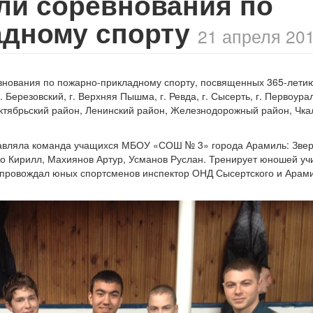
ли соревнования по
адному спорту
21 апреля 201
евнования по пожарно-прикладному спорту, посвященных
365-лети
 Березовский, г. Верхняя Пышма, г. Ревда, г. Сысерть, г. Первоура
ктябрьский район, Ленинский район, Железнодорожный район, Чка
тавляла команда учащихся МБОУ «СОШ № 3» города Арамиль: Звер
о Кирилл, Махиянов Артур, Усманов Руслан. Тренирует юношей уч
опровождал юных спортсменов инспектор ОНД Сысертского и Арам