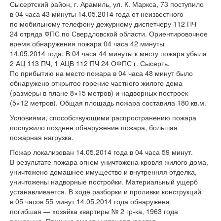
Сысертский район, г. Арамиль, ул. К. Маркса, 73 поступило
в 04 часа 43 минуты 14.05.2014 года от неизвестного
по мобильному телефону дежурному диспетчеру 112 ПЧ
24 отряда ФПС по Свердловской области. Ориентировочное
время обнаружения пожара 04 часа 42 минуты
14.05.2014 года. В 04 часа 44 минуты к месту пожара убыла
2 АЦ 113 ПЧ, 1 АЦВ 112 ПЧ 24 ОФПС г. Сысерть.
По прибытию на место пожара в 04 часа 48 минут было
обнаружено открытое горение частного жилого дома
(размеры в плане 8×15 метров) и надворных построек
(5×12 метров). Общая площадь пожара составила 180 кв.м.
Условиями, способствующими распространению пожара
послужило позднее обнаружение пожара, большая
пожарная нагрузка.
Пожар локализован 14.05.2014 года в 04 часа 59 минут.
В результате пожара огнем уничтожена кровля жилого дома,
уничтожено домашнее имущество и внутренняя отделка,
уничтожены надворные постройки. Материальный ущерб
устанавливается. В ходе разборки и проливки конструкций
в 05 часов 55 минут 14.05.2014 года обнаружена
погибшая — хозяйка квартиры № 2 гр-ка, 1963 года
рождения. Причина смерти устанавливается.