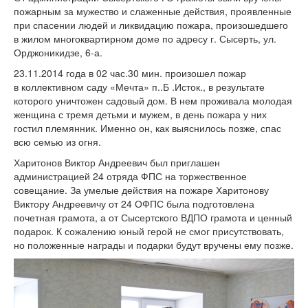
пожарным за мужество и слаженные действия, проявленные
при спасении людей и ликвидацию пожара, произошедшего
в жилом многоквартирном доме по адресу г. Сысерть, ул.
Орджоникидзе, 6-а.
23.11.2014 года в 02 час.30 мин. произошел пожар
в коллективном саду «Мечта» п..Б .Исток., в результате
которого уничтожен садовый дом. В нем проживала молодая
женщина с тремя детьми и мужем, в день пожара у них
гостил племянник. Именно он, как выяснилось позже, спас
всю семью из огня.
Харитонов Виктор Андреевич был приглашен
администрацией 24 отряда ФПС на торжественное
совещание. За умелые действия на пожаре Харитонову
Виктору Андреевичу от 24 ОФПС была подготовлена
почетная грамота, а от Сысертского ВДПО грамота и ценный
подарок. К сожалению юный герой не смог присутствовать,
но положенные награды и подарки будут вручены ему позже.