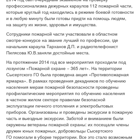
профессионализма дежурных караулов 112 пожарной части,
которые круглый год находились в режиме боевой готовности
и в любую минуту были готовы придти на помощь людям,
на защиту их жизни, здоровья и имущества.
Сотрудники пожарной части участвовали в областном
смотре-конкурсе на звание лучший по профессии, где
начальник караула Тарханов Д.П. и радиотелефонист
Пилясова Ю.В.заняли достойные места.
На протяжении 2014 год все мероприятия проходили под
лозунгом «Пожарной охране − 365 лет». На территории
Сысертского ГО была проведена акция «Противопожарная
ярмарка». В рамках проведения декадников по обучению
населения мерам пожарной безопасности проведены
профилактические мероприятия по обучению населения
в частном жилом секторе правилам безопасной
эксплуатации печного отопления и электробытовых
приборов. Организованы и проведены экскурсии в пожарную
часть и выездные экскурсии. Заботой и вниманием были
окружены ветераны пожарной охраны: их посещали члены
дружин юных пожарных, добровольцы Сысертского
ГО помогали в уборке территории. Все это стало возможным