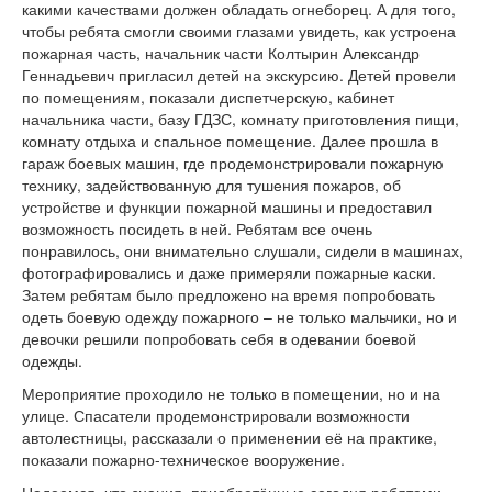
какими качествами должен обладать огнеборец. А для того,
чтобы ребята смогли своими глазами увидеть, как устроена
пожарная часть, начальник части Колтырин Александр
Геннадьевич пригласил детей на экскурсию. Детей провели
по помещениям, показали диспетчерскую, кабинет
начальника части, базу ГДЗС, комнату приготовления пищи,
комнату отдыха и спальное помещение. Далее прошла в
гараж боевых машин, где продемонстрировали пожарную
технику, задействованную для тушения пожаров, об
устройстве и функции пожарной машины и предоставил
возможность посидеть в ней. Ребятам все очень
понравилось, они внимательно слушали, сидели в машинах,
фотографировались и даже примеряли пожарные каски.
Затем ребятам было предложено на время попробовать
одеть боевую одежду пожарного – не только мальчики, но и
девочки решили попробовать себя в одевании боевой
одежды.
Мероприятие проходило не только в помещении, но и на
улице. Спасатели продемонстрировали возможности
автолестницы, рассказали о применении её на практике,
показали пожарно-техническое вооружение.
Надеемся, что знания, приобретённые сегодня ребятами