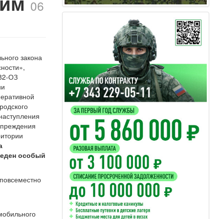
жим
06
льного закона
ности»,
82-ОЗ
ии
перативной
родского
 наступления
упреждения
ритории
а
веден особый
 повсеместно
омобильного