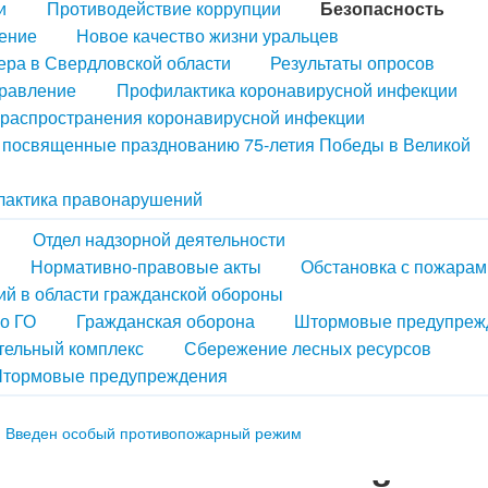
и
Противодействие коррупции
Безопасность
ение
Новое качество жизни уральцев
ера в Свердловской области
Результаты опросов
правление
Профилактика коронавирусной инфекции
распространения коронавирусной инфекции
, посвященные празднованию 75-летия Победы в Великой
актика правонарушений
Отдел надзорной деятельности
Нормативно-правовые акты
Обстановка с пожарам
й в области гражданской обороны
по ГО
Гражданская оборона
Штормовые предупреж
тельный комплекс
Сбережение лесных ресурсов
тормовые предупреждения
Введен особый противопожарный режим