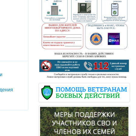
и
дения