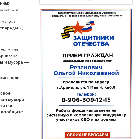
анных
тельности
 округа,
ропередачи,
участках,
арнизона
вы и мусора —
 выезжали
асное
ния мусора
татки.
о сообщите