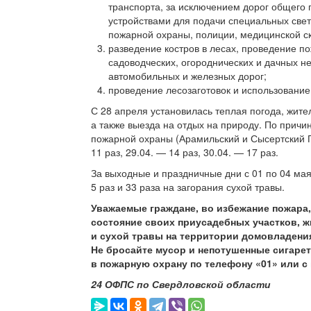
транспорта, за исключением дорог общего
устройствами для подачи специальных свет
пожарной охраны, полиции, медицинской с
разведение костров в лесах, проведение п
садоводческих, огороднических и дачных н
автомобильных и железных дорог;
проведение лесозаготовок и использование
С 28 апреля установилась теплая погода, жите
а также выезда на отдых на природу. По прич
пожарной охраны (Арамильский и Сысертский 
11 раз, 29.04. — 14 раз, 30.04. — 17 раз.
За выходные и праздничные дни с 01 по 04 мая
5 раз и 33 раза на загорания сухой травы.
Уважаемые граждане, во избежание пожара
состояние своих приусадебных участков, 
и сухой травы на территории домовладения
Не бросайте мусор и непотушенные сигарет
в пожарную охрану по телефону «01» или с
24 ОФПС по Свердловской области