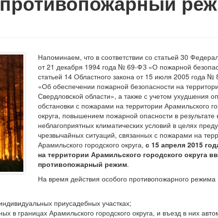
 противопожарный ре
Напоминаем, что в соответствии со статьей 30 Федера
от 21 декабря 1994 года №
69-ФЗ
«О пожарной безопас
статьей 14 Областного закона от 15 июля 2005 года №
«Об обеспечении пожарной безопасности на территор
Свердловской области», а также с учетом ухудшения о
обстановки с пожарами на территории Арамильского го
округа, повышением пожарной опасности в результате
неблагоприятных климатических условий в целях пред
чрезвычайных ситуаций, связанных с пожарами на тер
Арамильского городского округа,
с 15 апреля 2015 год
на территории Арамильского городского округа в
противопожарный режим
.
На время действия особого противопожарного режима
а индивидуальных приусадебных участках;
х в границах Арамильского городского округа, и въезд в них авт