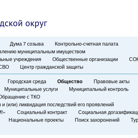
дской округ
Дума 7 созыва
Контрольно-счетная палата
авлению муниципальным имуществом
ьные учреждения
Общественные организации
СО
 СВО
Центр гражданской защиты
Городская среда
Общество
Правовые акты
Муниципальные услуги
Муниципальный контроль
Обращение с ТКО
и (или) ликвидация последствий его проявлений
М!»
Социальный контракт
Социальная догазификац
Национальные проекты
Поиск захоронений
Ту