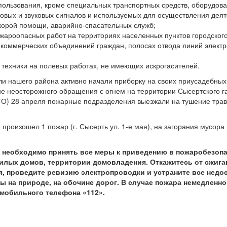
 пользования, кроме специальных транспортных средств, оборудов
овых и звуковых сигналов и используемых для осуществления дея
корой помощи, аварийно-спасательных служб;
ожароопасных работ на территориях населенных пунктов городского
екоммерческих объединений граждан, полосах отвода линий элект
 техники на полевых работах, не имеющих искрогасителей.
ли нашего района активно начали приборку на своих приусадебных 
ине неосторожного обращения с огнем на территории Сысертского г
ГО) 28 апреля пожарные подразделения выезжали на тушение тра
 произошел 1 пожар (г. Сысерть ул.
1-е
мая), на загорания мусора
, необходимо принять все меры к приведению в пожаробезоп
жилых домов, территории домовладения. Откажитесь от сжига
, проведите ревизию электропроводки и устраните все недос
ы на природе, на обочине дорог. В случае пожара немедленн
 мобильного телефона «112».