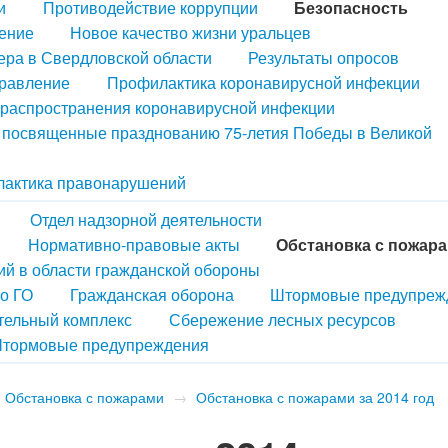
и
Противодействие коррупции
Безопасность
ение
Новое качество жизни уральцев
ера в Свердловской области
Результаты опросов
правление
Профилактика коронавирусной инфекции
распространения коронавирусной инфекции
, посвященные празднованию 75-летия Победы в Великой
актика правонарушений
Отдел надзорной деятельности
Нормативно-правовые акты
Обстановка с пожар
й в области гражданской обороны
по ГО
Гражданская оборона
Штормовые предупреж
тельный комплекс
Сбережение лесных ресурсов
тормовые предупреждения
Обстановка с пожарами
→
Обстановка с пожарами за 2014 год