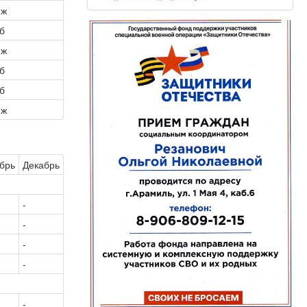
иж
аб
иж
аб
аб
иж
брь
Декабрь
-
-
-
-
-