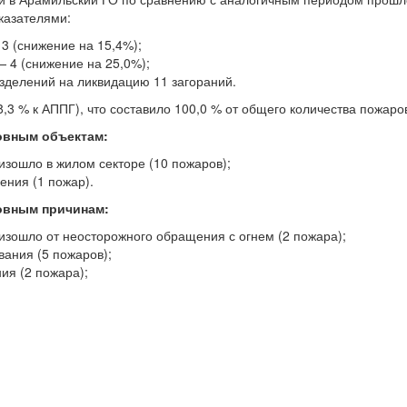
казателями:
13 (снижение на 15,4%);
— 4 (снижение на 25,0%);
зделений на ликвидацию 11 загораний.
,3 % к АППГ), что составило 100,0 % от общего количества пожаров
овным объектам:
изошло в жилом секторе (10 пожаров);
ения (1 пожар).
овным причинам:
оизошло от неосторожного обращения с огнем (2 пожара);
ания (5 пожаров);
ия (2 пожара);