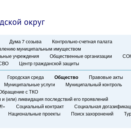
дской округ
Дума 7 созыва
Контрольно-счетная палата
авлению муниципальным имуществом
ьные учреждения
Общественные организации
СО
 СВО
Центр гражданской защиты
Городская среда
Общество
Правовые акты
Муниципальные услуги
Муниципальный контроль
Обращение с ТКО
и (или) ликвидация последствий его проявлений
М!»
Социальный контракт
Социальная догазификац
Национальные проекты
Поиск захоронений
Ту