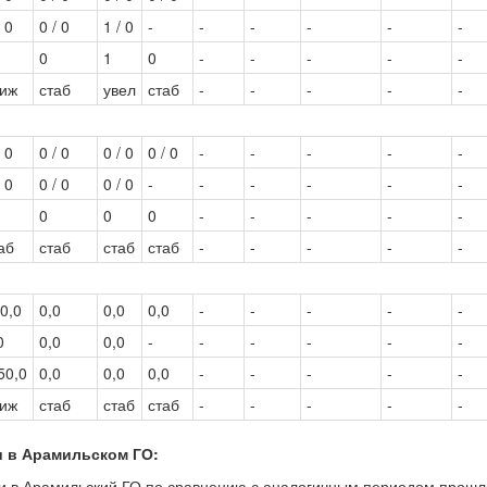
/ 0
0 / 0
1 / 0
-
-
-
-
-
-
0
1
0
-
-
-
-
-
ниж
стаб
увел
стаб
-
-
-
-
-
/ 0
0 / 0
0 / 0
0 / 0
-
-
-
-
-
/ 0
0 / 0
0 / 0
-
-
-
-
-
-
0
0
0
-
-
-
-
-
аб
стаб
стаб
стаб
-
-
-
-
-
0,0
0,0
0,0
0,0
-
-
-
-
-
0
0,0
0,0
-
-
-
-
-
-
50,0
0,0
0,0
0,0
-
-
-
-
-
ниж
стаб
стаб
стаб
-
-
-
-
-
и в Арамильском ГО:
ми в Арамильский ГО по сравнению с аналогичным периодом прошл