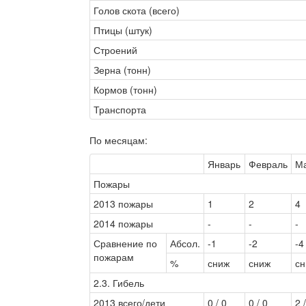
Голов скота (всего)
Птицы (штук)
Строений
Зерна (тонн)
Кормов (тонн)
Транспорта
По месяцам:
Январь
Февраль
М
Пожары
2013 пожары
1
2
4
2014 пожары
-
-
-
Сравнение по
Абсол.
-1
-2
-4
пожарам
%
сниж
сниж
с
2.3. Гибель
2013 всего/дети
0 / 0
0 / 0
2 