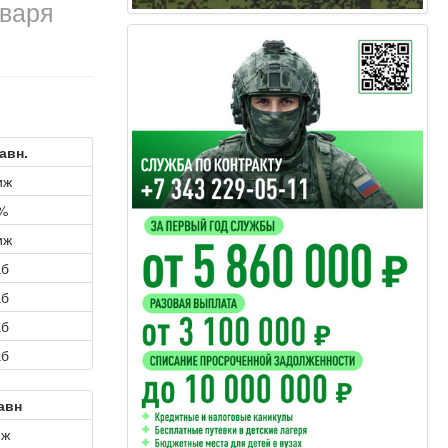
нваря
авн.
иж
%
иж
аб
аб
аб
аб
авн
иж