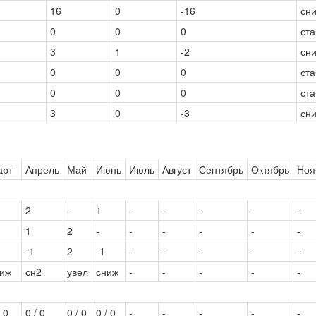
16
0
-16
сн
0
0
0
ст
3
1
-2
сн
0
0
0
ст
0
0
0
ст
3
0
-3
сн
арт
Апрель
Май
Июнь
Июль
Август
Сентябрь
Октябрь
Ноя
2
-
1
-
-
-
-
-
1
2
-
-
-
-
-
-
-1
2
-1
-
-
-
-
-
ниж
сн2
увел
сниж
-
-
-
-
-
/ 0
0 / 0
0 / 0
0 / 0
-
-
-
-
-