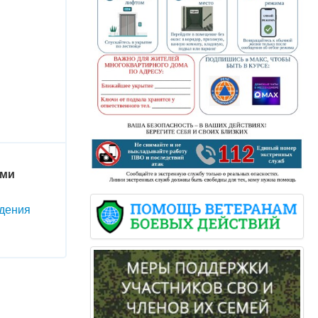
ами
дения