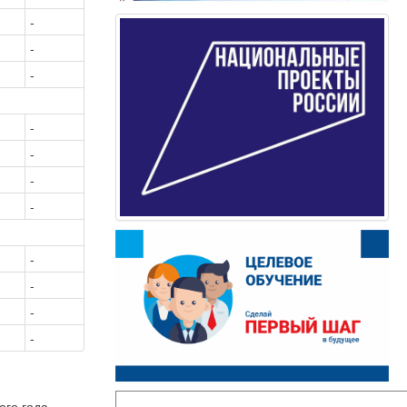
-
-
-
-
-
-
-
-
-
-
-
ого года