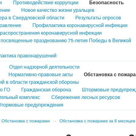
и
Противодействие коррупции
Безопасность
ение
Новое качество жизни уральцев
ера в Свердловской области
Результаты опросов
правление
Профилактика коронавирусной инфекции
распространения коронавирусной инфекции
, посвященные празднованию 75-летия Победы в Великой
актика правонарушений
Отдел надзорной деятельности
Нормативно-правовые акты
Обстановка с пожар
й в области гражданской обороны
по ГО
Гражданская оборона
Штормовые предупреж
тельный комплекс
Сбережение лесных ресурсов
тормовые предупреждения
Обстановка с пожарами
→
Обстановка с пожарами за 6 месяцев