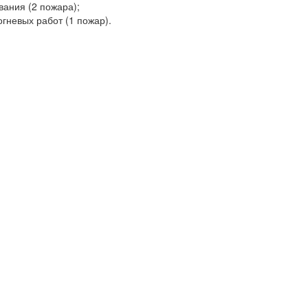
вания (2
пожара);
гневых работ (1
пожар).