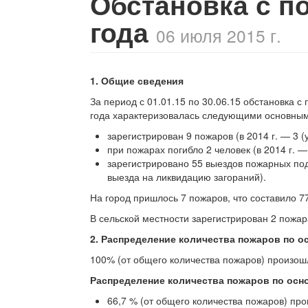
Обстановка с п
года
06 июля 2015 г.
1. Общие сведения
За
период с
01.01.15 по
30.06.15 обстановка с
года характеризовалась следующими основным
зарегистрирован 9
пожаров (в
2014
г. —
3
(
при пожарах погибло 2
человек (в
2014
г. —
зарегистрировано 55
выездов пожарных по
выезда на
ликвидацию загораний).
На
город пришлось 7
пожаров, что составило 7
В
сельской местности зарегистрирован 2
пожар
2. Распределение количества пожаров по
о
100% (от
общего количества пожаров) произош
Распределение количества пожаров по
осн
66,7
% (от
общего количества пожаров) про