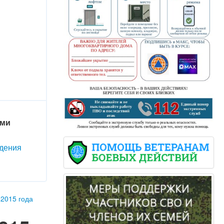
ами
дения
 2015 года