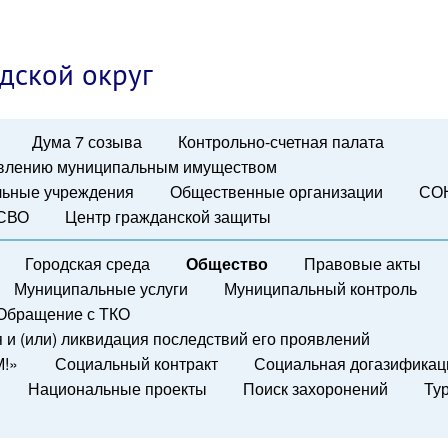
дской округ
Дума 7 созыва
Контрольно-счетная палата
авлению муниципальным имуществом
ьные учреждения
Общественные организации
СО
 СВО
Центр гражданской защиты
Городская среда
Общество
Правовые акты
Муниципальные услуги
Муниципальный контроль
Обращение с ТКО
и (или) ликвидация последствий его проявлений
М!»
Социальный контракт
Социальная догазификац
Национальные проекты
Поиск захоронений
Ту