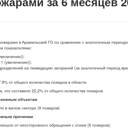
ожарами за 6 месяцев 2
пожарами в
Арамильский ГО
по
сравнению с
аналогичным периодо
и показателями:
увеличение));
1 (увеличение));
дразделений на
ликвидацию загораний (за
аналогичный период вр
7,8% от
общего количества пожаров в
области.
а, что составило 22,2% от
общего количества пожаров.
сновным объектам
ло в
жилом секторе (9
пожаров)
овным причинам
изошло от
неосторожного обращения с
огнем (6
пожаров);