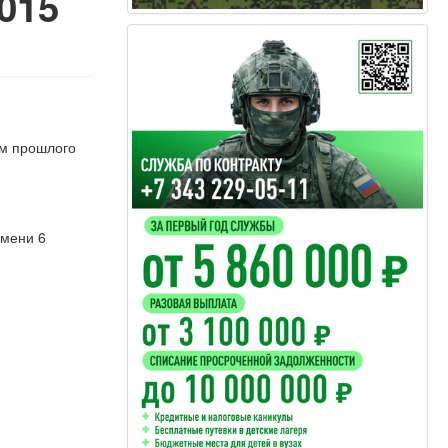
015
м прошлого
емени 6