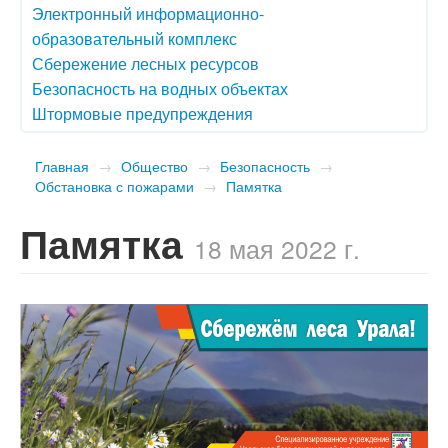
Электронный информационно-
образовательный комплекс
Сбережение лесных ресурсов
Безопасность на водных объектах
Штормовые предупреждения
Главная
→
Общество
→
Безопасность
→
Обстановка с пожарами
→
Памятка
Памятка
18 мая 2022 г.