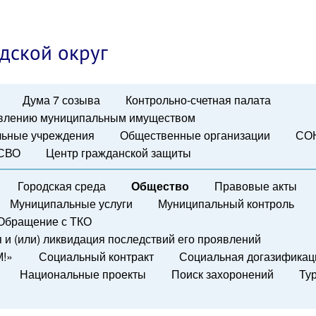
дской округ
Дума 7 созыва
Контрольно-счетная палата
авлению муниципальным имуществом
ьные учреждения
Общественные организации
СО
 СВО
Центр гражданской защиты
Городская среда
Общество
Правовые акты
Муниципальные услуги
Муниципальный контроль
Обращение с ТКО
и (или) ликвидация последствий его проявлений
М!»
Социальный контракт
Социальная догазификац
Национальные проекты
Поиск захоронений
Ту