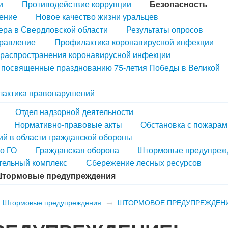
и
Противодействие коррупции
Безопасность
ение
Новое качество жизни уральцев
ера в Свердловской области
Результаты опросов
правление
Профилактика коронавирусной инфекции
распространения коронавирусной инфекции
, посвященные празднованию 75-летия Победы в Великой
актика правонарушений
Отдел надзорной деятельности
Нормативно-правовые акты
Обстановка с пожарам
й в области гражданской обороны
по ГО
Гражданская оборона
Штормовые предупреж
тельный комплекс
Сбережение лесных ресурсов
тормовые предупреждения
Штормовые предупреждения
→
ШТОРМОВОЕ ПРЕДУПРЕЖДЕНИ