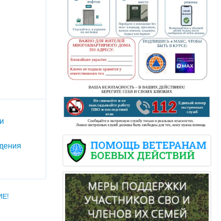
и
дения
Е!