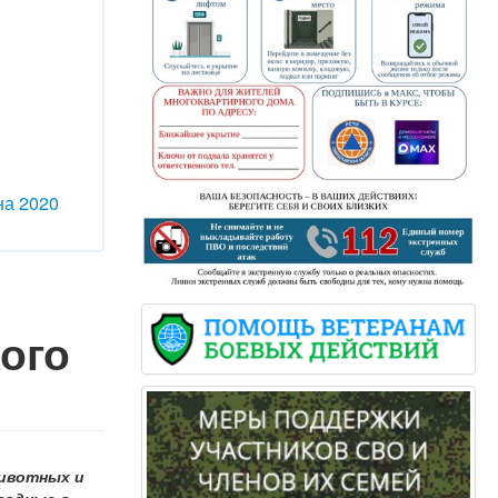
на 2020
ого
ивотных и
годные в