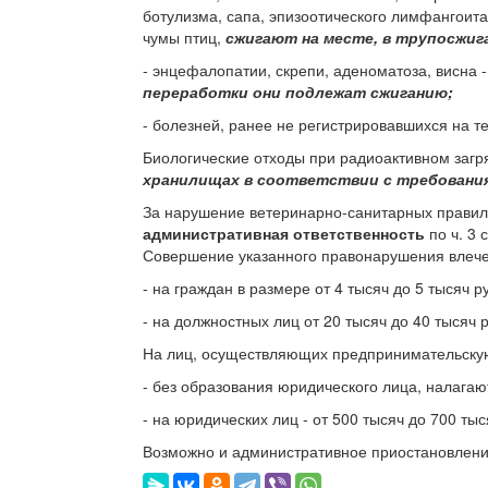
ботулизма, сапа, эпизоотического лимфангоита
чумы птиц,
сжигают на месте, в трупосжиг
- энцефалопатии, скрепи, аденоматоза, висна 
переработки они подлежат сжиганию;
- болезней, ранее не регистрировавшихся на т
Биологические отходы при радиоактивном загря
хранилищах в соответствии с требовани
За нарушение ветеринарно-санитарных правил 
административная ответственность
по ч. 3
Совершение указанного правонарушения влеч
- на граждан в размере от 4 тысяч до 5 тысяч р
- на должностных лиц от 20 тысяч до 40 тысяч 
На лиц, осуществляющих предпринимательскую
- без образования юридического лица, налагаю
- на юридических лиц - от 500 тысяч до 700 тыс
Возможно и административное приостановление