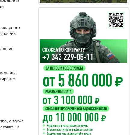
ля
еринарного
гических
анения,
мерских,
ртировке
ва, а также
отовкой и