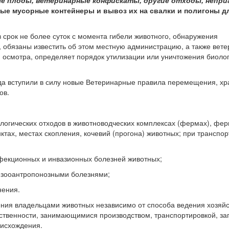
вые мусорные контейнеры и вывоз их на свалки и полигоны д
в срок не более суток с момента гибели животного, обнаружения
 обязаны известить об этом местную администрацию, а также вет
м осмотра, определяет порядок утилизации или уничтожения биоло
года вступили в силу новые Ветеринарные правила перемещения, хр
ов.
ологических отходов в животноводческих комплексах (фермах), фер
ктах, местах скопления, кочевий (прогона) животных; при транспо
нфекционных и инвазионных болезней животных;
 зооантропонозными болезнями;
нения.
ия владельцами животных независимо от способа ведения хозяйст
твенности, занимающимися производством, транспортировкой, заг
оисхождения.