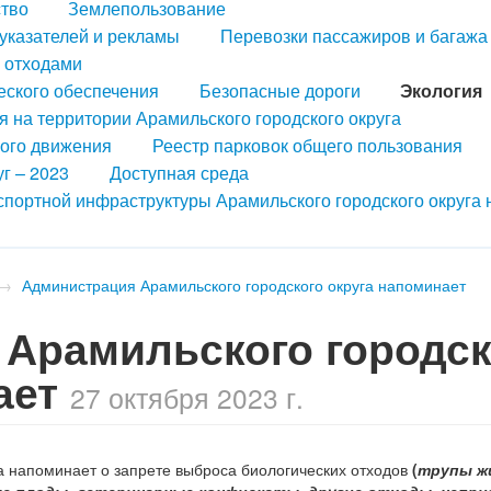
ство
Землепользование
казателей и рекламы
Перевозки пассажиров и багажа
 отходами
еского обеспечения
Безопасные дороги
Экология
 на территории Арамильского городского округа
ного движения
Реестр парковок общего пользования
г – 2023
Доступная среда
портной инфраструктуры Арамильского городского округа 
→
Администрация Арамильского городского округа напоминает
Арамильского городск
ает
27 октября 2023 г.
а напоминает о запрете выброса биологических отходов
(
трупы ж
е плоды, ветеринарные конфискаты, другие отходы, непри