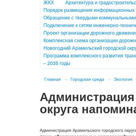
ЖКХ
Архитектура и градостроитель
Порядок размещения информационных у
Обращение с твердыми коммунальными
Подключение к сетям инженерно-технич
Проект организации дорожного движения
Комплексная схема организации дорож
Новогодний Арамильский городской окру
Программа комплексного развития транс
– 2035 годы
Главная
→
Городская среда
→
Экология
Администрация 
округа напомин
Администрация Арамильского городского округ
птиц, абортированные и мертворожденны