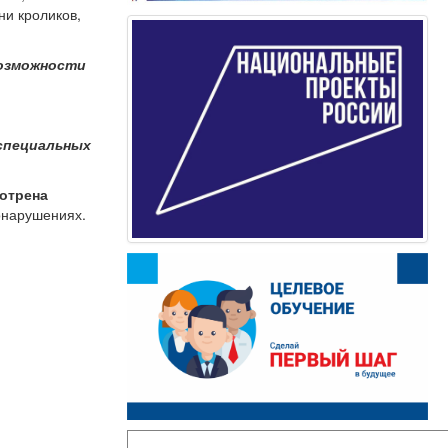
ни кроликов,
возможности
специальных
отрена
онарушениях.