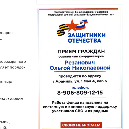
инарно -
х,
творожденного
еляет порядок
дельца.
ры и вывоз
емии,
ней,