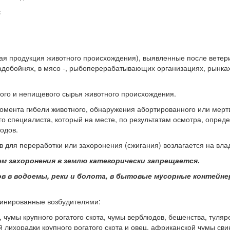
:
гая продукция животного происхождения), выявленные после ветер
ладобойнях, в мясо -, рыбоперерабатывающих организациях, рынка
ого и непищевого сырья животного происхождения.
 момента гибели животного, обнаружения абортированного или мер
го специалиста, который на месте, по результатам осмотра, опред
одов.
в для переработки или захоронения (сжигания) возлагается на вла
м захоронения в землю категорически запрещается.
в в водоемы, реки и болота, в бытовые мусорные контейне
минированные возбудителями:
, чумы крупного рогатого скота, чумы верблюдов, бешенства, туляр
й лихорадки крупного рогатого скота и овец, африканской чумы сви