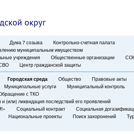
дской округ
Дума 7 созыва
Контрольно-счетная палата
авлению муниципальным имуществом
ьные учреждения
Общественные организации
СО
 СВО
Центр гражданской защиты
Городская среда
Общество
Правовые акты
Муниципальные услуги
Муниципальный контроль
Обращение с ТКО
и (или) ликвидация последствий его проявлений
М!»
Социальный контракт
Социальная догазификац
Национальные проекты
Поиск захоронений
Ту