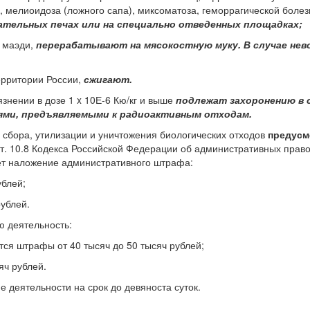
, мелиоидоза (ложного сапа), миксоматоза, геморрагической болез
ательных печах или на специально отведенных площадках;
- маэди,
перерабатывают на мясокостную муку. В случае не
ерритории России,
сжигают.
знении в дозе 1 x 10Е-6 Кю/кг и выше
подлежат захоронению в 
ями, предъявляемыми к радиоактивным отходам.
сбора, утилизации и уничтожения биологических отходов
предусм
 ст. 10.8 Кодекса Российской Федерации об административных прав
ет наложение административного штрафа:
ублей;
рублей.
 деятельность:
тся штрафы от 40 тысяч до 50 тысяч рублей;
яч рублей.
 деятельности на срок до девяноста суток.