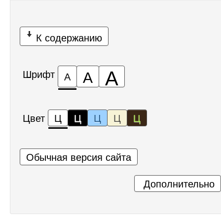
К содержанию
А
А
Шрифт
А
Цвет
Ц
Ц
Ц
Ц
Ц
Обычная версия сайта
Дополнительно