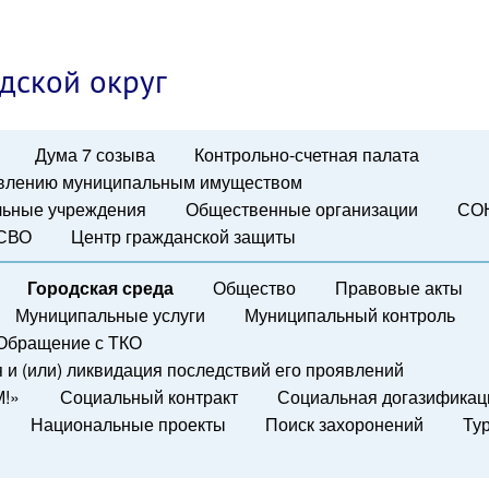
дской округ
Дума 7 созыва
Контрольно-счетная палата
авлению муниципальным имуществом
ьные учреждения
Общественные организации
СО
 СВО
Центр гражданской защиты
Городская среда
Общество
Правовые акты
Муниципальные услуги
Муниципальный контроль
Обращение с ТКО
и (или) ликвидация последствий его проявлений
М!»
Социальный контракт
Социальная догазификац
Национальные проекты
Поиск захоронений
Ту