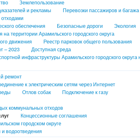
ство
Землепользование
казателей и рекламы
Перевозки пассажиров и багажа
 отходами
еского обеспечения
Безопасные дороги
Экология
 на территории Арамильского городского округа
ного движения
Реестр парковок общего пользования
г – 2023
Доступная среда
портной инфраструктуры Арамильского городского округа 
й ремонт
оединение к электрическим сетям через Интернет
реды
Отлов собак
Подключение к газу
рдых коммунальных отходов
слуг
Концессионные соглашения
ильском городском округе
 и водоотведения