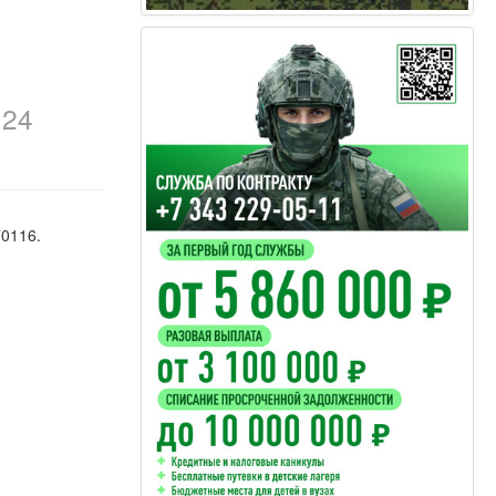
в
24
70116.