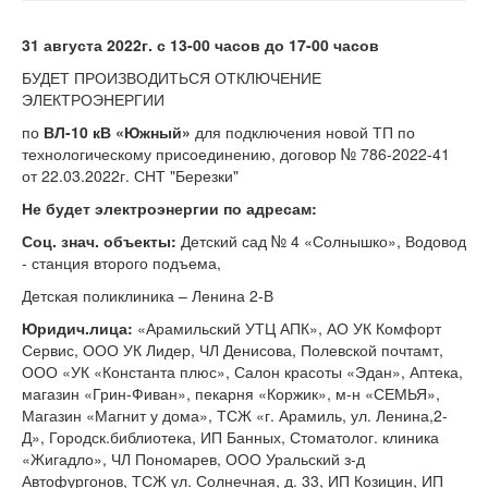
31 августа 2022г. с 13-00 часов до 17-00 часов
БУДЕТ ПРОИЗВОДИТЬСЯ ОТКЛЮЧЕНИЕ
ЭЛЕКТРОЭНЕРГИИ
по
ВЛ-10 кВ «Южный»
для подключения новой ТП по
технологическому присоединению, договор № 786-2022-41
от 22.03.2022г. СНТ "Березки"
Не будет электроэнергии по адресам:
Соц. знач. объекты:
Детский сад № 4 «Солнышко», Водовод
- станция второго подъема,
Детская поликлиника – Ленина 2-В
Юридич.лица:
«Арамильский УТЦ АПК», АО УК Комфорт
Сервис, ООО УК Лидер, ЧЛ Денисова, Полевской почтамт,
ООО «УК «Константа плюс», Салон красоты «Эдан», Аптека,
магазин «Грин-Фиван», пекарня «Коржик», м-н «СЕМЬЯ»,
Магазин «Магнит у дома», ТСЖ «г. Арамиль, ул. Ленина,2-
Д», Городск.библиотека, ИП Банных, Стоматолог. клиника
«Жигадло», ЧЛ Пономарев, ООО Уральский з-д
Автофургонов, ТСЖ ул. Солнечная, д. 33, ИП Козицин, ИП