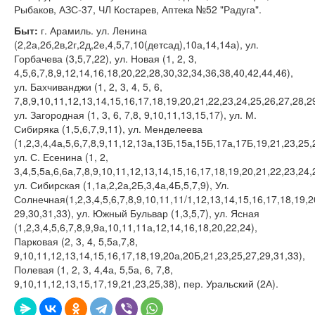
Рыбаков, АЗС-37, ЧЛ Костарев, Аптека №52 "Радуга".
Быт:
г. Арамиль. ул. Ленина
(2,2а,2б,2в,2г,2д,2е,4,5,7,10(детсад),10а,14,14а), ул.
Горбачева (3,5,7,22), ул. Новая (1, 2, 3,
4,5,6,7,8,9,12,14,16,18,20,22,28,30,32,34,36,38,40,42,44,46),
ул. Бахчиванджи (1, 2, 3, 4, 5, 6,
7,8,9,10,11,12,13,14,15,16,17,18,19,20,21,22,23,24,25,26,27,28,2
ул. Загородная (1, 3, 6, 7,8, 9,10,11,13,15,17), ул. М.
Сибиряка (1,5,6,7,9,11), ул. Менделеева
(1,2,3,4,4а,5,6,7,8,9,11,12,13а,13Б,15а,15Б,17а,17Б,19,21,23,25,
ул. С. Есенина (1, 2,
3,4,5,5а,6,6а,7,8,9,10,11,12,13,14,15,16,17,18,19,20,21,22,23,24,
ул. Сибирская (1,1а,2,2а,2Б,3,4а,4Б,5,7,9), Ул.
Солнечная(1,2,3,4,5,6,7,8,9,10,11,11/1,12,13,14,15,16,17,18,19,2
29,30,31,33), ул. Южный Бульвар (1,3,5,7), ул. Ясная
(1,2,3,4,5,6,7,8,9,9а,10,11,11а,12,14,16,18,20,22,24),
Парковая (2, 3, 4, 5,5а,7,8,
9,10,11,12,13,14,15,16,17,18,19,20а,20Б,21,23,25,27,29,31,33),
Полевая (1, 2, 3, 4,4а, 5,5а, 6, 7,8,
9,10,11,12,13,15,17,19,21,23,25,38), пер. Уральский (2А).