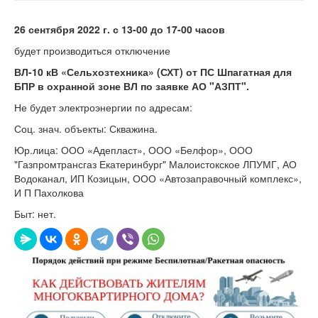
26 сентября 2022 г.
с 13-00 до 17-00 часов
будет производиться отключение
ВЛ-10 кВ «Сельхозтехника» (СХТ) от ПС Шпагатная для
БПР в охранной зоне ВЛ по заявке АО "АЗПТ".
Не будет электроэнергии по адресам:
Соц. знач. объекты: Скважина.
Юр.лица: ООО «Адепласт», ООО «Белфор», ООО
"Газпромтрансгаз Екатеринбург" Малоистокское ЛПУМГ, АО
Водоканал, ИП Козицын, ООО «Автозаправочный комплекс»,
И П Пахолкова
Быт: нет.