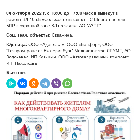
04 октября
2022 г. с 13
:00 до 1
7
:00 часов
выведут в
ремонт ВЛ-10 кВ «Сельхозтехника» от ПС Шпагатная для
БПР в охранной зоне ВЛ по заявке АО "АЗПТ".
Соц. знач. объекты:
Скважина.
Юр.лица
:
ООО «Адепласт», ООО «Белфор», ООО
"Газпромтрансгаз Екатеринбург" Малоистокское ЛПУМГ, АО
Водоканал, ИП Козицын, ООО «Автозаправочный комплекс»,
И П Пахолкова
Быт:
нет.