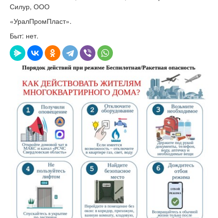
Силур, ООО
«УралПромПласт».
Быт: нет.