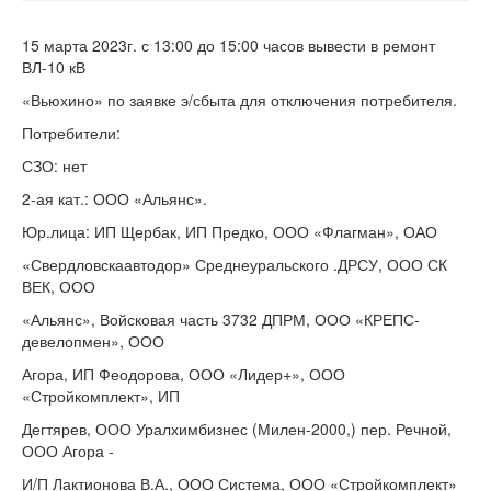
15 марта 2023г. с 13:00 до 15:00 часов вывести в ремонт
ВЛ-10 кВ
«Вьюхино» по заявке э/сбыта для отключения потребителя.
Потребители:
СЗО: нет
2-ая кат.: ООО «Альянс».
Юр.лица: ИП Щербак, ИП Предко, ООО «Флагман», ОАО
«Свердловскаавтодор» Среднеуральского .ДРСУ, ООО СК
ВЕК, ООО
«Альянс», Войсковая часть 3732 ДПРМ, ООО «КРЕПС-
девелопмен», ООО
Агора, ИП Феодорова, ООО «Лидер+», ООО
«Стройкомплект», ИП
Дегтярев, ООО Уралхимбизнес (Милен-2000,) пер. Речной,
ООО Агора -
И/П Лактионова В.А., ООО Система, ООО «Стройкомплект»