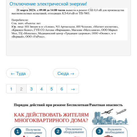
Отключение электрической энергии!
← Туда
Сюда →
1
2
3
4
5
6
→