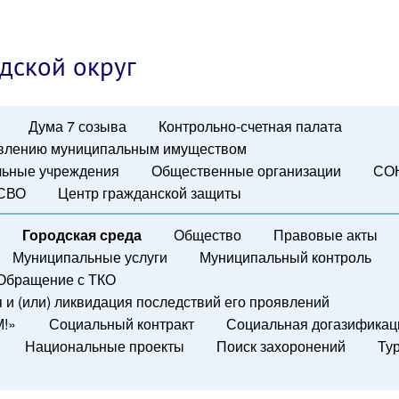
дской округ
Дума 7 созыва
Контрольно-счетная палата
авлению муниципальным имуществом
ьные учреждения
Общественные организации
СО
 СВО
Центр гражданской защиты
Городская среда
Общество
Правовые акты
Муниципальные услуги
Муниципальный контроль
Обращение с ТКО
и (или) ликвидация последствий его проявлений
М!»
Социальный контракт
Социальная догазификац
Национальные проекты
Поиск захоронений
Ту