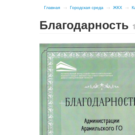
Главная
→
Городская среда
→
ЖКХ
→
К
Благодарность