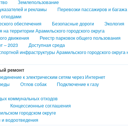
ство
Землепользование
казателей и рекламы
Перевозки пассажиров и багажа
 отходами
еского обеспечения
Безопасные дороги
Экология
 на территории Арамильского городского округа
ного движения
Реестр парковок общего пользования
г – 2023
Доступная среда
портной инфраструктуры Арамильского городского округа 
ый ремонт
оединение к электрическим сетям через Интернет
реды
Отлов собак
Подключение к газу
рдых коммунальных отходов
Концессионные соглашения
ильском городском округе
 и водоотведения