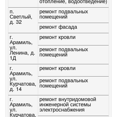
отопление, водоотведение)
п.
ремонт подвальных
Светлый,
помещений
д. 32
ремонт фасада
г.
ремонт кровли
Арамиль,
ул.
ремонт подвальных
Ленина, д.
помещений
1Д
г.
ремонт кровли
Арамиль,
ул.
ремонт подвальных
Курчатова,
помещений
д. 14
г.
ремонт внутридомовой
Арамиль,
инженерной системы
ул.
электроснабжения
Курчатова,