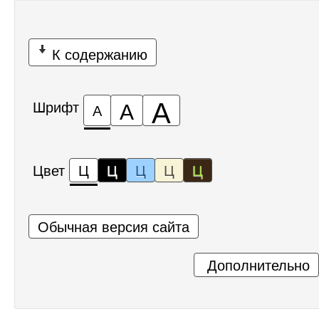
К содержанию
А
А
Шрифт
А
Цвет
Ц
Ц
Ц
Ц
Ц
Обычная версия сайта
Дополнительно