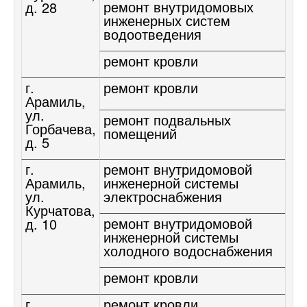
ремонт внутридомовых
д. 28
инженерных систем
водоотведения
ремонт кровли
г.
ремонт кровли
Арамиль,
ул.
ремонт подвальных
Горбачева,
помещений
д. 5
г.
ремонт внутридомовой
Арамиль,
инженерной системы
ул.
электроснабжения
Курчатова,
ремонт внутридомовой
д. 10
инженерной системы
холодного водоснабжения
ремонт кровли
г.
ремонт кровли