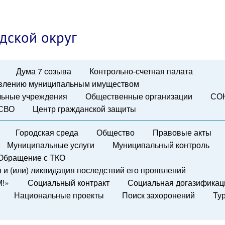
дской округ
Дума 7 созыва
Контрольно-счетная палата
авлению муниципальным имуществом
ьные учреждения
Общественные организации
СО
 СВО
Центр гражданской защиты
Городская среда
Общество
Правовые акты
Муниципальные услуги
Муниципальный контроль
Обращение с ТКО
и (или) ликвидация последствий его проявлений
М!»
Социальный контракт
Социальная догазификац
Национальные проекты
Поиск захоронений
Ту