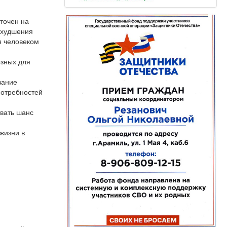
оточен на
ухудшения
я человеком
езных для
я
вание
потребностей
авать шанс
жизни в