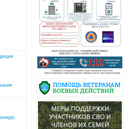
дукции
ивания
конкурс