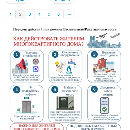
1
2
3
4
5
6
→