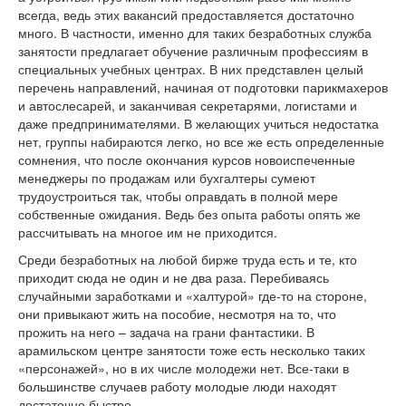
всегда, ведь этих вакансий предоставляется достаточно
много. В частности, именно для таких безработных служба
занятости предлагает обучение различным профессиям в
специальных учебных центрах. В них представлен целый
перечень направлений, начиная от подготовки парикмахеров
и автослесарей, и заканчивая секретарями, логистами и
даже предпринимателями. В желающих учиться недостатка
нет, группы набираются легко, но все же есть определенные
сомнения, что после окончания курсов новоиспеченные
менеджеры по продажам или бухгалтеры сумеют
трудоустроиться так, чтобы оправдать в полной мере
собственные ожидания. Ведь без опыта работы опять же
рассчитывать на многое им не приходится.
Среди безработных на любой бирже труда есть и те, кто
приходит сюда не один и не два раза. Перебиваясь
случайными заработками и «халтурой» где-то на стороне,
они привыкают жить на пособие, несмотря на то, что
прожить на него – задача на грани фантастики. В
арамильском центре занятости тоже есть несколько таких
«персонажей», но в их числе молодежи нет. Все-таки в
большинстве случаев работу молодые люди находят
достаточно быстро.