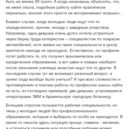
быть не менее 20 тысяч. А когда начинаешь объяснять, что,
не имея опыта, подобную работу найти практически
нереально, многие этого просто не воспринимают всерьез».
Бывают случаи, когда молодые люди ищут что-то
определенное, причем, иногда с завидным упорством.
Например, одна девушка очень долго хотела устроиться
через биржу труда колористом – специалистом по покраске
автомобилей, хотя заявок на такие специальности в центр
занятости никогда не приходило. Естественно, по профилю
хотят работать те, кто получил экономическое или
юридическое образование, а вот швеи и повара наоборот
после окончания училища зачастую ищут что-то другое. В
последнем случае тут же возникает резонный вопрос: а
зачем тогда вообще было учиться? И при всех сложностях и
противоречиях в поисках работы по профессии шансы найти
ее есть, из последних примеров: две девушки, устроившиеся
операторами ЭВМ в Арамильскую городскую больницу.
Большим спросом пользуются рабочие специальности, но
лишь у молодых людей без профессионального
образования, которым и выбирать-то особо не приходится. В
каком-то смысле здесь ситуация проще, главное - желание,
а устроиться грузчиком или подсобным рабочим можно