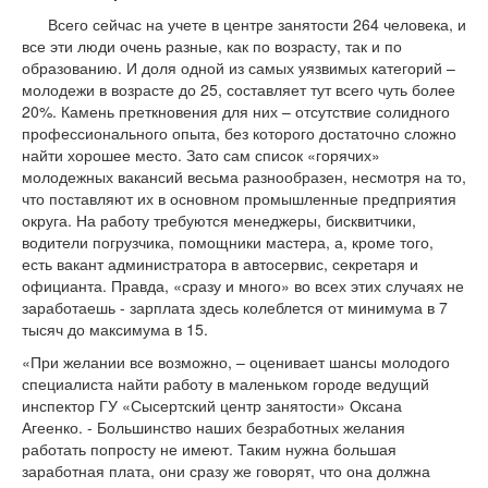
Всего сейчас на учете в центре занятости 264 человека, и
все эти люди очень разные, как по возрасту, так и по
образованию. И доля одной из самых уязвимых категорий –
молодежи в возрасте до 25, составляет тут всего чуть более
20%. Камень преткновения для них – отсутствие солидного
профессионального опыта, без которого достаточно сложно
найти хорошее место. Зато сам список «горячих»
молодежных вакансий весьма разнообразен, несмотря на то,
что поставляют их в основном промышленные предприятия
округа. На работу требуются менеджеры, бисквитчики,
водители погрузчика, помощники мастера, а, кроме того,
есть вакант администратора в автосервис, секретаря и
официанта. Правда, «сразу и много» во всех этих случаях не
заработаешь - зарплата здесь колеблется от минимума в 7
тысяч до максимума в 15.
«При желании все возможно, – оценивает шансы молодого
специалиста найти работу в маленьком городе ведущий
инспектор ГУ «Сысертский центр занятости» Оксана
Агеенко. - Большинство наших безработных желания
работать попросту не имеют. Таким нужна большая
заработная плата, они сразу же говорят, что она должна