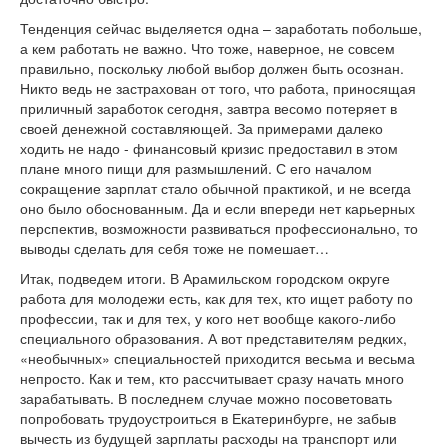
Тенденция сейчас выделяется одна – заработать побольше,
а кем работать не важно. Что тоже, наверное, не совсем
правильно, поскольку любой выбор должен быть осознан.
Никто ведь не застрахован от того, что работа, приносящая
приличный заработок сегодня, завтра весомо потеряет в
своей денежной составляющей. За примерами далеко
ходить не надо - финансовый кризис предоставил в этом
плане много пищи для размышлений. С его началом
сокращение зарплат стало обычной практикой, и не всегда
оно было обоснованным. Да и если впереди нет карьерных
перспектив, возможности развиваться профессионально, то
выводы сделать для себя тоже не помешает…
Итак, подведем итоги. В Арамильском городском округе
работа для молодежи есть, как для тех, кто ищет работу по
профессии, так и для тех, у кого нет вообще какого-либо
специального образования. А вот представителям редких,
«необычных» специальностей приходится весьма и весьма
непросто. Как и тем, кто рассчитывает сразу начать много
зарабатывать. В последнем случае можно посоветовать
попробовать трудоустроиться в Екатеринбурге, не забыв
вычесть из будущей зарплаты расходы на транспорт или