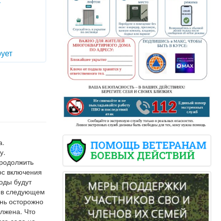
т
ует
а.
у.
продолжить
ос включения
оды будут
ы в следующем
ень осторожно
олжена. Что
ого сада на