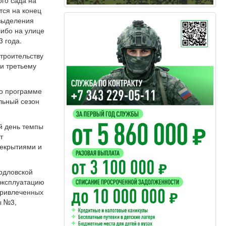
тся на конец
 выделения
либо на улице
3 года.
троительству
и третьему
по программе
льный сезон
й день темпы
т
рекрытиями и
рдловской
 эксплуатацию
 привлеченных
ы №3,