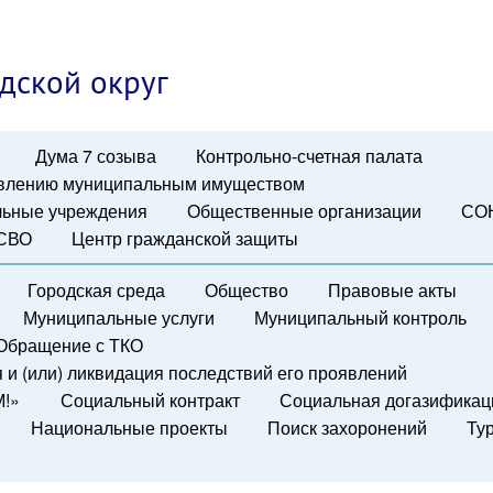
дской округ
Дума 7 созыва
Контрольно-счетная палата
авлению муниципальным имуществом
ьные учреждения
Общественные организации
СО
 СВО
Центр гражданской защиты
Городская среда
Общество
Правовые акты
Муниципальные услуги
Муниципальный контроль
Обращение с ТКО
и (или) ликвидация последствий его проявлений
М!»
Социальный контракт
Социальная догазификац
Национальные проекты
Поиск захоронений
Ту