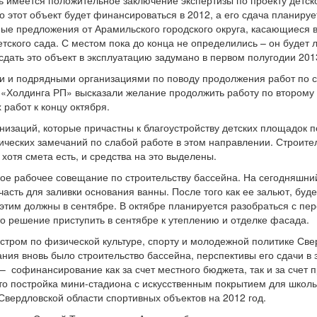
о этот объект будет финансироваться в 2012, а его сдача планируе
ные предложения от Арамильского городского округа, касающиеся
етского сада. С местом пока до конца не определились – он будет 
сдать это объект в эксплуатацию задумано в первом полугодии 201
ми и подрядными организациями по поводу продолжения работ по с
 «Холдинга РП» высказали желание продолжить работу по второму 
 работ к концу октября.
низаций, которые причастны к благоустройству детских площадок 
тических замечаний по слабой работе в этом направлении. Строите
 хотя смета есть, и средства на это выделены.
ое рабочее совещание по строительству бассейна. На сегодняшни
часть для заливки основания ванны. После того как ее зальют, буде
 этим должны в сентябре. В октябре планируется разобраться с пе
о решение приступить в сентябре к утеплению и отделке фасада.
стром по физической культуре, спорту и молодежной политике Све
ния вновь было строительство бассейна, перспективы его сдачи в
– софинансирование как за счет местного бюджета, так и за счет
что постройка мини-стадиона с искусственным покрытием для школ
Свердловской области спортивных объектов на 2012 год.