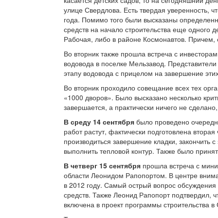
улице Свердлова. Есть твердая уверенность, чт
года. Помимо того были высказаны определен
средств на начало строительства еще одного д
Рабочая, либо в районе Космонавтов. Причем, 
Во вторник также прошла встреча с инвестора
водовода в поселке Мельзавод. Представители
этапу водовода с прицелом на завершение этих
Во вторник проходило совещание всех тех орга
«1000 дворов». Было высказано несколько кри
завершается, а практически ничего не сделано,
В среду 14 сентября
было проведено очередн
работ растут, фактически подготовлена вторая 
производиться завершение кладки, закончить с
выполнить тепловой контур. Также было принят
В четверг 15 сентября
прошла встреча с мини
области Леонидом Рапопортом. В центре внима
в 2012 году. Самый острый вопрос обсуждения 
средств. Также Леонид Рапопорт подтвердил, 
включена в проект программы строительства в 