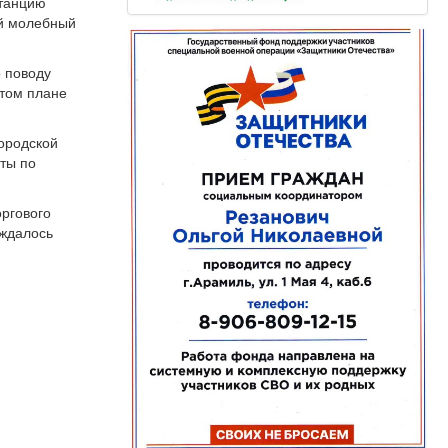
станцию
ый молебный
.
 поводу
этом плане
городской
ты по
оргового
уждалось