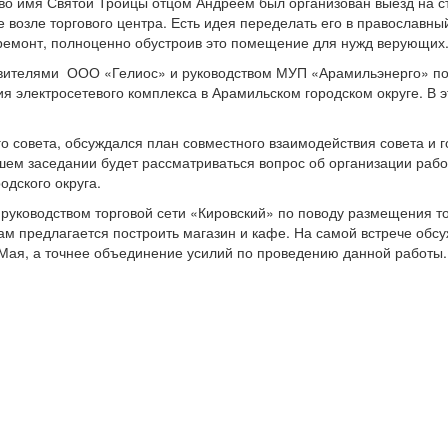
а во имя Святой Троицы отцом Андреем был организован выезд на 
 возле торгового центра. Есть идея переделать его в православн
 ремонт, полноценно обустроив это помещение для нужд верующих
тавителями ООО «Гелиос» и руководством МУП «Арамильэнерго» по
я электросетевого комплекса в Арамильском городском округе. В 
о совета, обсуждался план совместного взаимодействия совета и 
ем заседании будет рассматриваться вопрос об организации рабо
одского округа.
 руководством торговой сети «Кировский» по поводу размещения т
ам предлагается построить магазин и кафе. На самой встрече обс
Мая, а точнее объединение усилий по проведению данной работы.