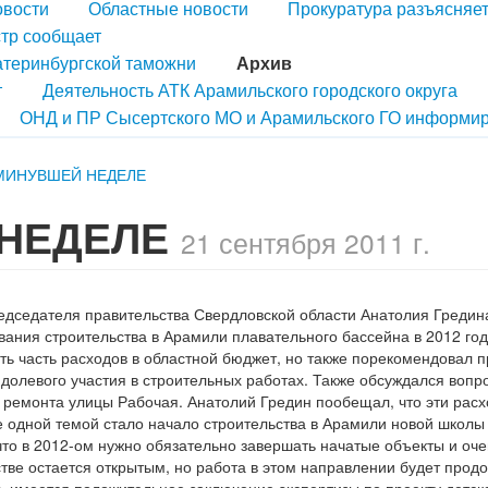
овости
Областные новости
Прокуратура разъясняе
тр сообщает
атеринбургской таможни
Архив
т
Деятельность АТК Арамильского городского округа
ОНД и ПР Сысертского МО и Арамильского ГО информир
МИНУВШЕЙ НЕДЕЛЕ
 НЕДЕЛЕ
21 сентября 2011 г.
едседателя правительства Свердловской области Анатолия Гредин
ния строительства в Арамили плавательного бассейна в 2012 год
ь часть расходов в областной бюджет, но также порекомендовал 
 долевого участия в строительных работах. Также обсуждался вопр
ремонта улицы Рабочая. Анатолий Гредин пообещал, что эти расх
е одной темой стало начало строительства в Арамили новой школ
что в 2012-ом нужно обязательно завершать начатые объекты и оч
стве остается открытым, но работа в этом направлении будет прод
нь имеется положительное заключение экспертизы по проекту детск