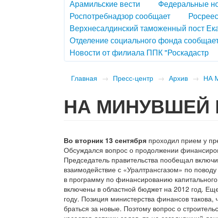
Арамильские вести
Федеральные н
Роспотребнадзор сообщает
Росреес
Верхнесалдинский таможенный пост Ек
Отделение социального фонда сообщае
Новости от филиала ППК "Роскадастр
Главная
→
Пресс-центр
→
Архив
→
НА 
НА МИНУВШЕЙ
Во вторник 13 сентября
проходил прием у пр
Обсуждался вопрос о продолжении финансирова
Председатель правительства пообещал включит
взаимодействие с «Уралтрансгазом» по поводу
в программу по финансированию капитального 
включены в областной бюджет на 2012 год. Ещ
году. Позиция министерства финансов такова, 
браться за новые. Поэтому вопрос о строитель
касается детских садов, то на сегодняшний де