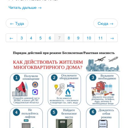
Читать дальше →
← Туда
Сюда →
←
3
4
5
6
7
8
9
10
11
→