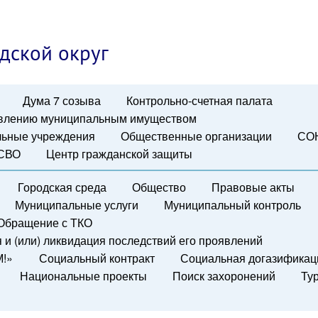
дской округ
Дума 7 созыва
Контрольно-счетная палата
авлению муниципальным имуществом
ьные учреждения
Общественные организации
СО
 СВО
Центр гражданской защиты
Городская среда
Общество
Правовые акты
Муниципальные услуги
Муниципальный контроль
Обращение с ТКО
и (или) ликвидация последствий его проявлений
М!»
Социальный контракт
Социальная догазификац
Национальные проекты
Поиск захоронений
Ту