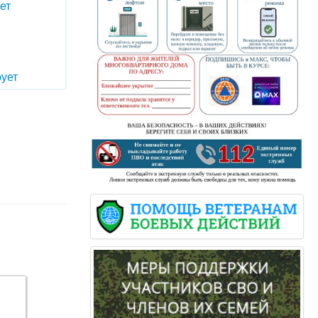
ет
ует