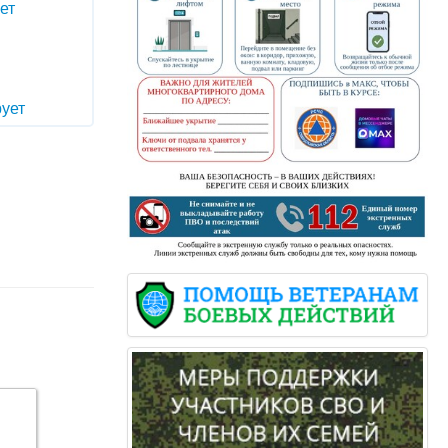
ет
ует