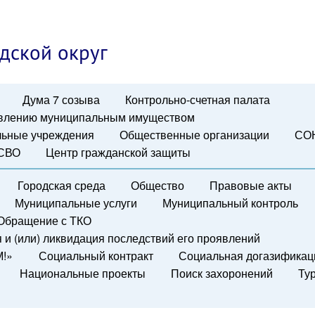
дской округ
Дума 7 созыва
Контрольно-счетная палата
авлению муниципальным имуществом
ьные учреждения
Общественные организации
СО
 СВО
Центр гражданской защиты
Городская среда
Общество
Правовые акты
Муниципальные услуги
Муниципальный контроль
Обращение с ТКО
и (или) ликвидация последствий его проявлений
М!»
Социальный контракт
Социальная догазификац
Национальные проекты
Поиск захоронений
Ту