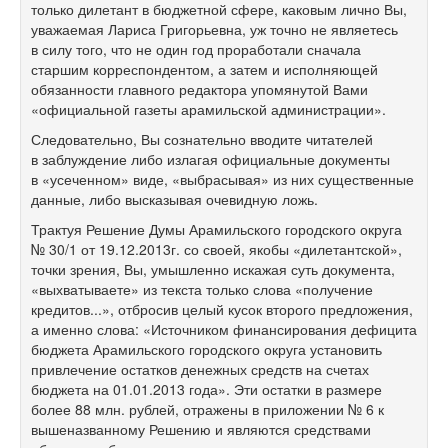
только дилетант в бюджетной сфере, каковым лично Вы,
уважаемая Лариса Григорьевна, уж точно не являетесь
в силу того, что не один год проработали сначала
старшим корреспондентом, а затем и исполняющей
обязанности главного редактора упомянутой Вами
«официальной газеты арамильской администрации».
Следовательно, Вы сознательно вводите читателей
в заблуждение либо излагая официальные документы
в «усеченном» виде, «выбрасывая» из них существенные
данные, либо высказывая очевидную ложь.
Трактуя Решение Думы Арамильского городского округа
№ 30/1 от 19.12.2013г. со своей, якобы «дилетантской»,
точки зрения, Вы, умышленно искажая суть документа,
«выхватываете» из текста только слова «получение
кредитов...», отбросив целый кусок второго предложения,
а именно слова: «Источником финансирования дефицита
бюджета Арамильского городского округа установить
привлечение остатков денежных средств на счетах
бюджета на 01.01.2013 года». Эти остатки в размере
более 88 млн. рублей, отражены в приложении № 6 к
вышеназванному Решению и являются средствами