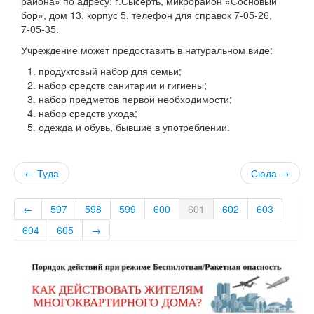
района» по адресу: г.Сысерть, микрорайон «Сосновый
бор», дом 13, корпус 5, телефон для справок
7-05-26,
7-05-35.
Учреждение может предоставить в натуральном виде:
продуктовый набор для семьи;
набор средств санитарии и гигиены;
набор предметов первой необходимости;
набор средств ухода;
одежда и обувь, бывшие в употреблении.
← Туда
Сюда →
←
597
598
599
600
601
602
603
604
605
→