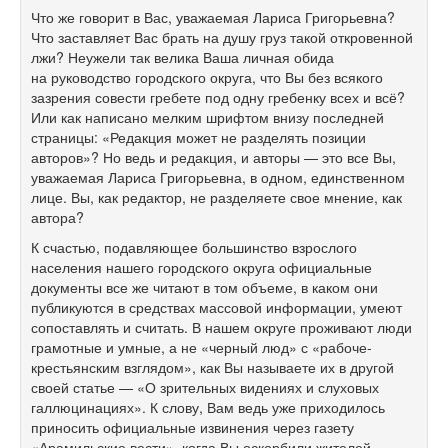
Что же говорит в Вас, уважаемая Лариса Григорьевна?
Что заставляет Вас брать на душу груз такой откровенной
лжи? Неужели так велика Ваша личная обида
на руководство городского округа, что Вы без всякого
зазрения совести гребете под одну гребенку всех и всё?
Или как написано мелким шрифтом внизу последней
страницы: «Редакция может не разделять позиции
авторов»? Но ведь и редакция, и авторы — это все Вы,
уважаемая Лариса Григорьевна, в одном, единственном
лице. Вы, как редактор, не разделяете свое мнение, как
автора?
К счастью, подавляющее большинство взрослого
населения нашего городского округа официальные
документы все же читают в том объеме, в каком они
публикуются в средствах массовой информации, умеют
сопоставлять и считать. В нашем округе проживают люди
грамотные и умные, а не «черный люд» с «рабоче-
крестьянским взглядом», как Вы называете их в другой
своей статье — «О зрительных видениях и слуховых
галлюцинациях». К слову, Вам ведь уже приходилось
приносить официальные извинения через газету
«Арамильские вести», когда Вы оскорбили жителей