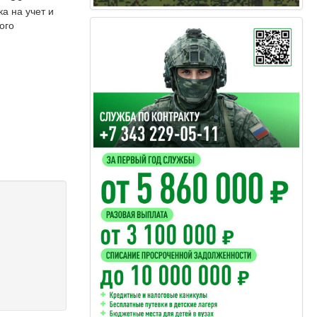
а на учет и
ого