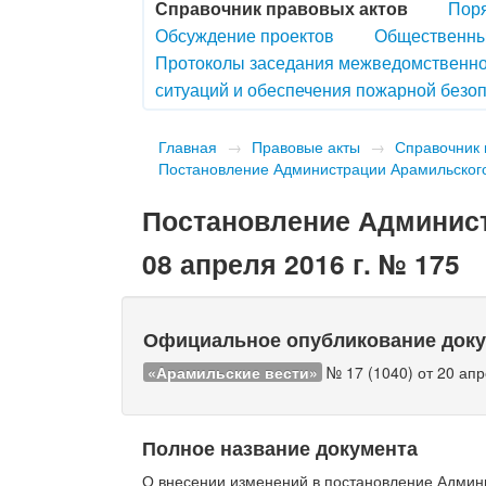
Справочник правовых актов
Поря
Обсуждение проектов
Общественны
Протоколы заседания межведомственно
ситуаций и обеспечения пожарной безоп
Главная
→
Правовые акты
→
Справочник 
Постановление Администрации Арамильского 
Постановление Админист
08 апреля 2016 г. № 175
Официальное опубликование док
«Арамильские вести»
№ 17 (1040) от 20 апр
Полное название документа
О внесении изменений в постановление Админи