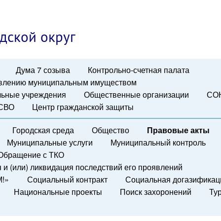
дской округ
Дума 7 созыва
Контрольно-счетная палата
авлению муниципальным имуществом
ьные учреждения
Общественные организации
СО
 СВО
Центр гражданской защиты
Городская среда
Общество
Правовые акты
Муниципальные услуги
Муниципальный контроль
Обращение с ТКО
и (или) ликвидация последствий его проявлений
М!»
Социальный контракт
Социальная догазификац
Национальные проекты
Поиск захоронений
Ту