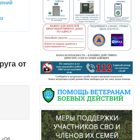
шений
ых
руга от
7 «Об