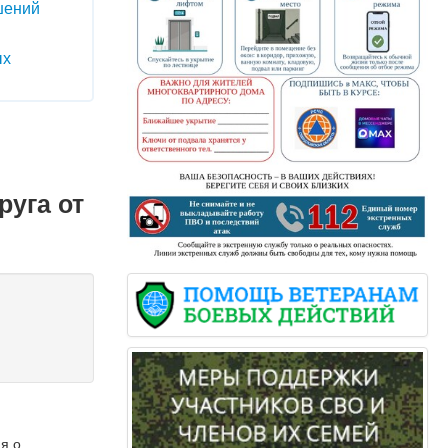
шений
ых
руга от
я о