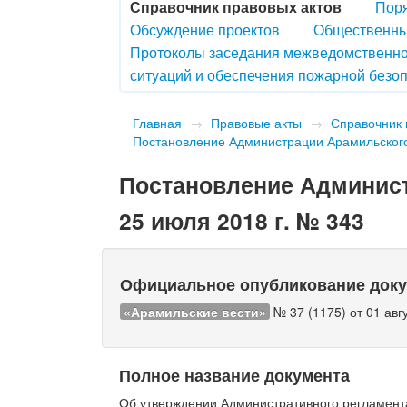
Справочник правовых актов
Поря
Обсуждение проектов
Общественны
Протоколы заседания межведомственно
ситуаций и обеспечения пожарной безоп
Главная
→
Правовые акты
→
Справочник 
Постановление Администрации Арамильского 
Постановление Админист
25 июля 2018 г. № 343
Официальное опубликование док
«Арамильские вести»
№ 37 (1175) от 01 авгу
Полное название документа
Об утверждении Административного регламент