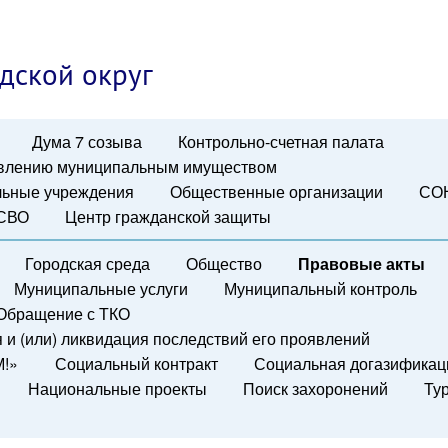
дской округ
Дума 7 созыва
Контрольно-счетная палата
авлению муниципальным имуществом
ьные учреждения
Общественные организации
СО
 СВО
Центр гражданской защиты
Городская среда
Общество
Правовые акты
Муниципальные услуги
Муниципальный контроль
Обращение с ТКО
и (или) ликвидация последствий его проявлений
М!»
Социальный контракт
Социальная догазификац
Национальные проекты
Поиск захоронений
Ту