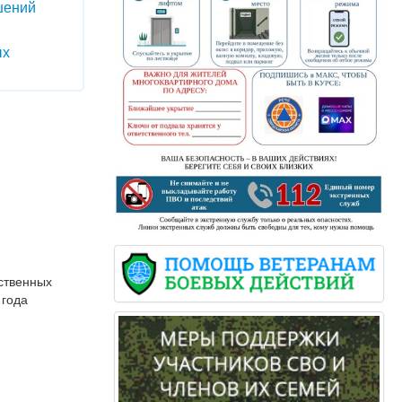
шений
ых
0
ественных
 года