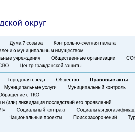
дской округ
Дума 7 созыва
Контрольно-счетная палата
авлению муниципальным имуществом
ьные учреждения
Общественные организации
СО
 СВО
Центр гражданской защиты
Городская среда
Общество
Правовые акты
Муниципальные услуги
Муниципальный контроль
Обращение с ТКО
и (или) ликвидация последствий его проявлений
М!»
Социальный контракт
Социальная догазификац
Национальные проекты
Поиск захоронений
Ту