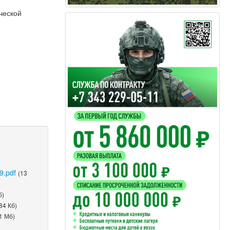
ческой
9.pdf
(13
б)
84 Кб)
1 Мб)