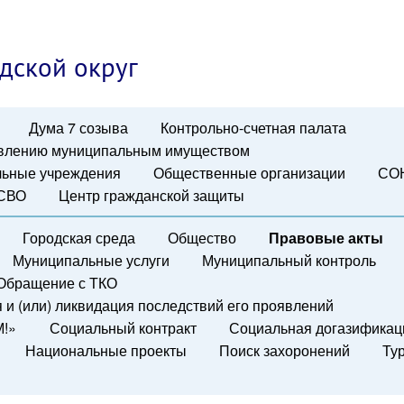
дской округ
Дума 7 созыва
Контрольно-счетная палата
авлению муниципальным имуществом
ьные учреждения
Общественные организации
СО
 СВО
Центр гражданской защиты
Городская среда
Общество
Правовые акты
Муниципальные услуги
Муниципальный контроль
Обращение с ТКО
и (или) ликвидация последствий его проявлений
М!»
Социальный контракт
Социальная догазификац
Национальные проекты
Поиск захоронений
Ту