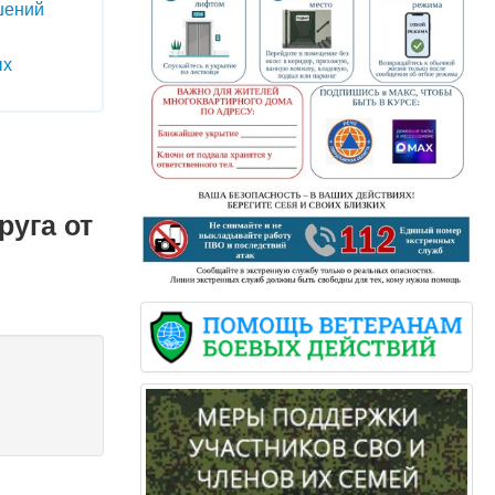
шений
ых
руга от