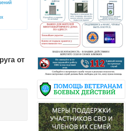
шений
ых
руга от