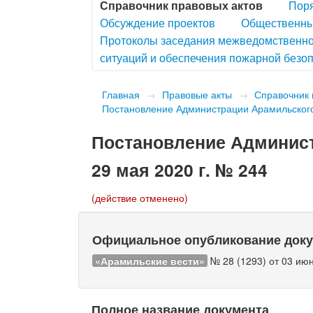
Справочник правовых актов
Поря
Обсуждение проектов
Общественны
Протоколы заседания межведомственно
ситуаций и обеспечения пожарной безоп
Главная
→
Правовые акты
→
Справочник 
Постановление Администрации Арамильского 
Постановление Админист
29 мая 2020 г. № 244
(действие отменено)
Официальное опубликование док
«Арамильские вести»
№ 28 (1293) от 03 июн
Полное название документа