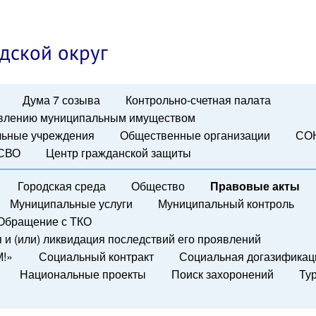
дской округ
Дума 7 созыва
Контрольно-счетная палата
авлению муниципальным имуществом
ьные учреждения
Общественные организации
СО
 СВО
Центр гражданской защиты
Городская среда
Общество
Правовые акты
Муниципальные услуги
Муниципальный контроль
Обращение с ТКО
и (или) ликвидация последствий его проявлений
М!»
Социальный контракт
Социальная догазификац
Национальные проекты
Поиск захоронений
Ту