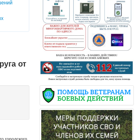
шений
ых
руга от
о городского