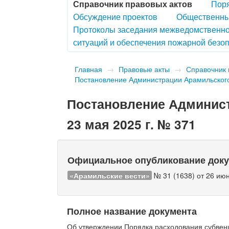
Справочник правовых актов
Поря
Обсуждение проектов
Общественны
Протоколы заседания межведомственно
ситуаций и обеспечения пожарной безоп
Главная
→
Правовые акты
→
Справочник 
Постановление Администрации Арамильского 
Постановление Админист
23 мая 2025 г. № 371
Официальное опубликование док
«Арамильские вести»
№ 31 (1638) от 26 июн
Полное название документа
Об утверждении Порядка расходования субвенц