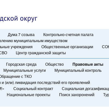
дской округ
Дума 7 созыва
Контрольно-счетная палата
авлению муниципальным имуществом
ьные учреждения
Общественные организации
СО
 СВО
Центр гражданской защиты
Городская среда
Общество
Правовые акты
Муниципальные услуги
Муниципальный контроль
Обращение с ТКО
и (или) ликвидация последствий его проявлений
М!»
Социальный контракт
Социальная догазификац
Национальные проекты
Поиск захоронений
Ту