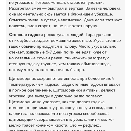
не угрожает. Потревоженная, старается уползти.
Разогретая змея — быстрая и верткая. Заметив человека,
она моментально скрывается в ближайшем убежище.
Отыскать змею, в кустах, невозможно. Даже если этот куст
поджечь, змея сгорит, но не выползет наружу.
Степные гадюки
редко кусают людей. Гораздо чаще
от их зубов страдают домашние животные. Укусы степных
гадюк обычно приходятся в голову. Место укуса сильно
отекает, животные
5-7
дней почти не едят, худеют,
но летальные случаи редки. Уничтожить разогретую
степную гадюку труднее, чем гадюку обыкновенную,
потому что уползает она очень быстро.
Щитомордник сохраняет активность при более низкой
температуре, чем гадюка. Когда степные гадюки впадают
в полное оцепенение, щитомордники активны, делают
угрожающие выпады и довольно резво ползают.
Щитомордник не уползает, как это делает гадюка
степная, а принимает угрожающую позу и выжидающе
следит за человеком. Его поза угрозы своеобразна:
щитомордник сворачивается в клубок, шипит и мелко-
мелко трясет кончиком хвоста. Это — рефлекс,
свойственный гремучим змеям, получившим свое