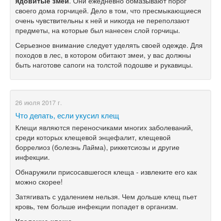
ядовитые змеи
. Они ежедневно обмазывают порог
своего дома горчицей. Дело в том, что пресмыкающиеся
очень чувствительны к ней и никогда не переползают
предметы, на которые был нанесен слой горчицы.
Серьезное внимание следует уделять своей одежде. Для
походов в лес, в котором обитают змеи, у вас должны
быть наготове сапоги на толстой подошве и рукавицы.
26 июля 2017 г.
Что делать, если укусил клещ
Клещи являются переносчиками многих заболеваний,
среди которых клещевой энцефалит, клещевой
боррелиоз (болезнь Лайма), риккетсиозы и другие
инфекции.
Обнаружили присосавшегося клеща - извлеките его как
можно скорее!
Затягивать с удалением нельзя. Чем дольше клещ пьет
кровь, тем больше инфекции попадет в организм.