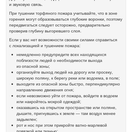
и звуковую связь.
При тушении торфяного пожара учитывайте, что в зоне
горения могут образовываться глубокие воронки, поэтому
передвигаться следует осторожно, предварительно
проверив глубину выгоревшего слоя.
Если у вас нет возможности своими силами справиться
с локализацией и тушением пожара:
немедленно предупредите всех находящихся
поблизости людей о необходимости выхода
из опасной зоны;
организуйте выход людей на дорогу или просеку,
широкую поляну, к берегу реки или водоема, в поле;
выходите из опасной зоны быстро, перпендикулярно
направлению движения огня;
если невозможно уйти от пожара, войдите в водоем
или накройтесь мокрой одеждой;
оказавшись на открытом пространстве или поляне,
дышите, пригнувшись к земле — там воздух менее
задымлен;
рот и нос при этом прикройте ватно-марлевой
повязкой или тканью;