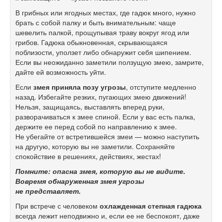
В грибных или ягодных местах, где гадюк много, нужно
брать с собой палку и быть внимательным: чаще
шевелить палкой, прощупывая траву вокруг ягод или
грибов. Гадюка обыкновенная, скрывающаяся
поблизости, уползет либо обнаружит себя шипением.
Если вы неожиданно заметили ползущую змею, замрите,
дайте ей возможность уйти.
Если
змея приняла позу угрозы
, отступите медленно
назад. Избегайте резких, пугающих змею движений!
Нельзя, защищаясь, выставлять вперед руки,
разворачиваться к змее спиной. Если у вас есть палка,
держите ее перед собой по направлению к змее.
Не убегайте от встретившейся змеи — можно наступить
на другую, которую вы не заметили. Сохраняйте
спокойствие в решениях, действиях, жестах!
Помните: опасна змея, которую вы не видите.
Вовремя обнаруженная змея угрозы
не представляет.
При встрече с человеком
охлажденная степная гадюка
всегда лежит неподвижно и, если ее не беспокоят, даже