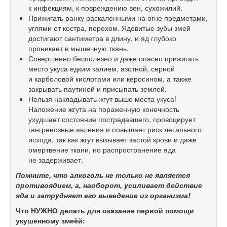
к инфекциям, к повреждению вен, сухожилий.
Прижигать ранку раскаленными на огне предметами,
углями от костра, порохом. Ядовитые зубы змей
достигают сантиметра в длину, и яд глубоко
проникает в мышечную ткань.
Совершенно бесполезно и даже опасно прижигать
место укуса едким калием, азотной, серной
и карболовой кислотами или керосином, а также
закрывать паутиной и присыпать землей.
Нельзя накладывать жгут выше места укуса!
Наложение жгута на пораженную конечность
ухудшает состояние пострадавшего, провоцирует
гангренозные явления и повышает риск летального
исхода, так как жгут вызывает застой крови и даже
омертвение ткани, но распространение яда
не задерживает.
Помните, что алкоголь не только не является
противоядием, а, наоборот, усиливает действие
яда и затрудняет его выведение из организма!
Что НУЖНО делать для оказание первой помощи
укушенному змеёй: