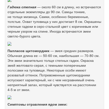
Гадюка степная
— около 60 см в длину, но встречаются
отдельные экземпляры до 90 см. Самцы тонкие,
не толще мизинца. Самки, особенно беременные,
толстые. Охват туловища у них достигает 8 см. Окрашены
степные гадюки в серо-стальной цвет с коричневым или
черным узором на спине. Иногда встречаются змеи
светло-бурого цвета.
Палласов щитомордник
— змея средних размеров.
Обычная длина ее —
50-60 см,
наибольшая —
70-80 см.
Эти змеи значительно толще степных гадюк. Окраска
змей желтовато-серая, с темными поперечными
полосами на туловище. Некоторые особи имеют
розоватый оттенок. Потревоженные щитомордники
испускают характерный, ни с чем несравнимый очень
неприятный запах, который чувствуется на расстоянии
4-5 м
от змеи.
Симптомы отравления ядом змеи: