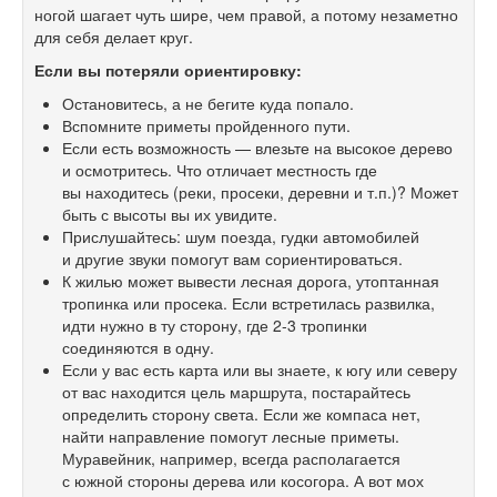
ногой шагает чуть шире, чем правой, а потому незаметно
для себя делает круг.
Если вы потеряли ориентировку:
Остановитесь, а не бегите куда попало.
Вспомните приметы пройденного пути.
Если есть возможность — влезьте на высокое дерево
и осмотритесь. Что отличает местность где
вы находитесь (реки, просеки, деревни и т.п.)? Может
быть с высоты вы их увидите.
Прислушайтесь: шум поезда, гудки автомобилей
и другие звуки помогут вам сориентироваться.
К жилью может вывести лесная дорога, утоптанная
тропинка или просека. Если встретилась развилка,
идти нужно в ту сторону, где
2-3
тропинки
соединяются в одну.
Если у вас есть карта или вы знаете, к югу или северу
от вас находится цель маршрута, постарайтесь
определить сторону света. Если же компаса нет,
найти направление помогут лесные приметы.
Муравейник, например, всегда располагается
с южной стороны дерева или косогора. А вот мох