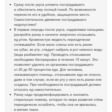
Сразу после укуса уложить пострадавшего
и обеспечить ему полный покой. По возможности
перенести его в удобное, защищенное место.
Самостоятельное движение пострадавшего
недопустимо!
В первые секунды после укуса, надавливая пальцами,
раскройте ранку и начните энергично отсасывать
яд ртом. Кровянистую жидкость периодически
сплевывайте. Если мало слюны или есть ранки
на губах, во рту, следует набрать в рот немного воды
(вода разбавляет яд). Проводить отсасывание
необходимо беспрерывно в течение 15 минут. Это
позволяет удалить из организма пострадавшего
от 20 до 50 процентов яда. Для человека,
оказывающего помощь, отсасывание яда не опасно,
даже в том случае, если во рту у него есть ранки или
ссадины. При необходимости пострадавший должен
отсосать яд самостоятельно.
Ранку надо продезинфицировать и наложить
стерильную повязку, которую по мере развития отёка
периодически ослаблять, чтобы она не врезалась
в мягкие ткани.