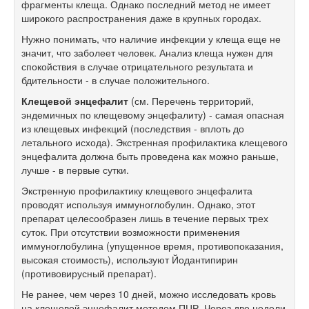
фрагменты клеща. Однако последний метод не имеет
широкого распространения даже в крупных городах.
Нужно понимать, что наличие инфекции у клеща еще не
значит, что заболеет человек. Анализ клеща нужен для
спокойствия в случае отрицательного результата и
бдительности - в случае положительного.
Клещевой энцефалит
(см. Перечень территорий,
эндемичных по клещевому энцефалиту) - самая опасная
из клещевых инфекций (последствия - вплоть до
летального исхода). Экстренная профилактика клещевого
энцефалита должна быть проведена как можно раньше,
лучше - в первые сутки.
Экстренную профилактику клещевого энцефалита
проводят используя иммуноглобулин. Однако, этот
препарат целесообразен лишь в течение первых трех
суток. При отсутствии возможности применения
иммуноглобулина (упущенное время, противопоказания,
высокая стоимость), используют Йодантипирин
(противовирусный препарат).
Не ранее, чем через 10 дней, можно исследовать кровь
на клещевой энцефалит методом ПЦР. Через две недели