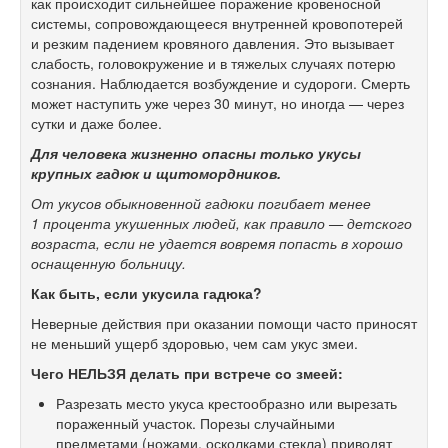
как происходит сильнейшее поражение кровеносной
системы, сопровождающееся внутренней кровопотерей
и резким падением кровяного давления. Это вызывает
слабость, головокружение и в тяжелых случаях потерю
сознания. Наблюдается возбуждение и судороги. Смерть
может наступить уже через 30 минут, но иногда — через
сутки и даже более.
Для человека жизненно опасны только укусы
крупных гадюк и щитомордников.
От укусов обыкновенной гадюки погибает менее
1 процента укушенных людей, как правило — детского
возраста, если не удается вовремя попасть в хорошо
оснащенную больницу.
Как быть, если укусила гадюка?
Неверные действия при оказании помощи часто приносят
не меньший ущерб здоровью, чем сам укус змеи.
Чего НЕЛЬЗЯ делать при встрече со змеей:
Разрезать место укуса крестообразно или вырезать
пораженный участок. Порезы случайными
предметами (ножами, осколками стекла) приводят