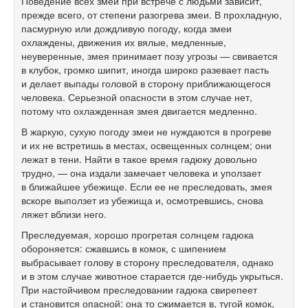
Поведение всех змей при встрече с людьми зависит,
прежде всего, от степени разогрева змеи. В прохладную,
пасмурную или дождливую погоду, когда змеи
охлаждены, движения их вялые, медленные,
неуверенные, змея принимает позу угрозы — свивается
в клубок, громко шипит, иногда широко разевает пасть
и делает выпады головой в сторону приближающегося
человека. Серьезной опасности в этом случае нет,
потому что охлажденная змея двигается медленно.
В жаркую, сухую погоду змеи не нуждаются в прогреве
и их не встретишь в местах, освещенных солнцем; они
лежат в тени. Найти в такое время гадюку довольно
трудно, — она издали замечает человека и уползает
в ближайшее убежище. Если ее не преследовать, змея
вскоре выползет из убежища и, осмотревшись, снова
ляжет вблизи него.
Преследуемая, хорошо прогретая солнцем гадюка
обороняется: сжавшись в комок, с шипением
выбрасывает голову в сторону преследователя, однако
и в этом случае животное старается где-нибудь укрыться.
При настойчивом преследовании гадюка свирепеет
и становится опасной: она то сжимается в, тугой комок,