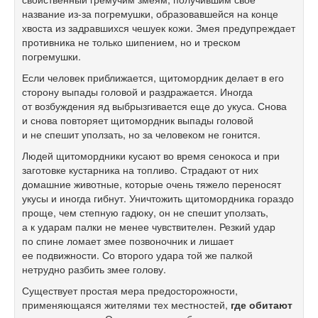
название из-за погремушки, образовавшейся на конце
хвоста из задравшихся чешуек кожи. Змея предупреждает
противника не только шипением, но и треском
погремушки.
Если человек приближается, щитомордник делает в его
сторону выпады головой и раздражается. Иногда
от возбуждения яд выбрызгивается еще до укуса. Снова
и снова повторяет щитомордник выпады головой
и не спешит уползать, но за человеком не гонится.
Людей щитомордники кусают во время сенокоса и при
заготовке кустарника на топливо. Страдают от них
домашние животные, которые очень тяжело переносят
укусы и иногда гибнут. Уничтожить щитомордника гораздо
проще, чем степную гадюку, он не спешит уползать,
а к ударам палки не менее чувствителен. Резкий удар
по спине ломает змее позвоночник и лишает
ее подвижности. Со второго удара той же палкой
нетрудно разбить змее голову.
Существует простая мера предосторожности,
применяющаяся жителями тех местностей,
где обитают