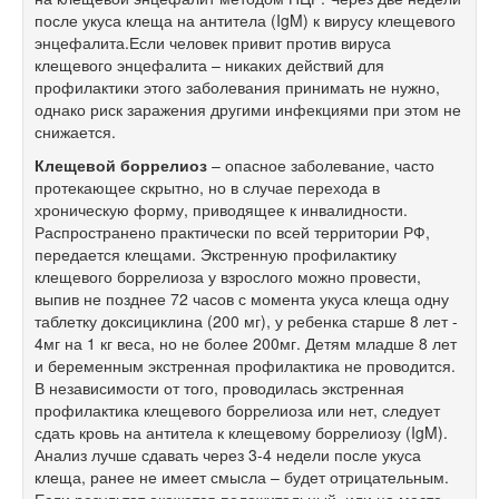
после укуса клеща на антитела (IgM) к вирусу клещевого
энцефалита.Если человек привит против вируса
клещевого энцефалита – никаких действий для
профилактики этого заболевания принимать не нужно,
однако риск заражения другими инфекциями при этом не
снижается.
Клещевой боррелиоз
– опасное заболевание, часто
протекающее скрытно, но в случае перехода в
хроническую форму, приводящее к инвалидности.
Распространено практически по всей территории РФ,
передается клещами. Экстренную профилактику
клещевого боррелиоза у взрослого можно провести,
выпив не позднее 72 часов с момента укуса клеща одну
таблетку доксициклина (200 мг), у ребенка старше 8 лет -
4мг на 1 кг веса, но не более 200мг. Детям младше 8 лет
и беременным экстренная профилактика не проводится.
В независимости от того, проводилась экстренная
профилактика клещевого боррелиоза или нет, следует
сдать кровь на антитела к клещевому боррелиозу (IgM).
Анализ лучше сдавать через 3-4 недели после укуса
клеща, ранее не имеет смысла – будет отрицательным.