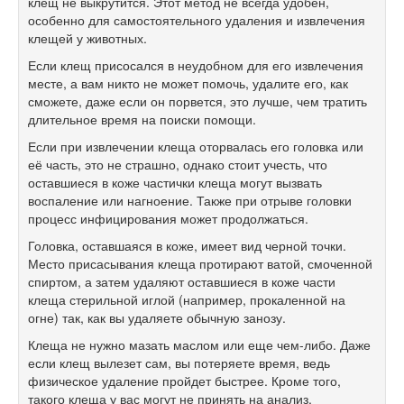
клещ не выкрутится. Этот метод не всегда удобен,
особенно для самостоятельного удаления и извлечения
клещей у животных.
Если клещ присосался в неудобном для его извлечения
месте, а вам никто не может помочь, удалите его, как
сможете, даже если он порвется, это лучше, чем тратить
длительное время на поиски помощи.
Если при извлечении клеща оторвалась его головка или
её часть, это не страшно, однако стоит учесть, что
оставшиеся в коже частички клеща могут вызвать
воспаление или нагноение. Также при отрыве головки
процесс инфицирования может продолжаться.
Головка, оставшаяся в коже, имеет вид черной точки.
Место присасывания клеща протирают ватой, смоченной
спиртом, а затем удаляют оставшиеся в коже части
клеща стерильной иглой (например, прокаленной на
огне) так, как вы удаляете обычную занозу.
Клеща не нужно мазать маслом или еще чем-либо. Даже
если клещ вылезет сам, вы потеряете время, ведь
физическое удаление пройдет быстрее. Кроме того,
такого клеща у вас могут не принять на анализ.