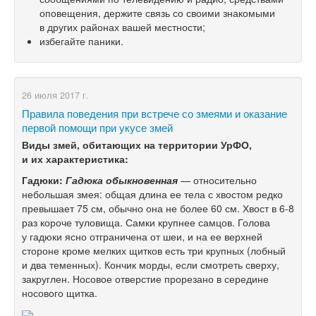
оповещения, держите связь со своими знакомыми
в других районах вашей местности;
избегайте паники.
26 июля 2017 г.
Правила поведения при встрече со змеями и оказание
первой помощи при укусе змей
Виды змей, обитающих на территории УрФО,
и их характеристика:
Гадюки:
Гадюка обыкновенная
— относительно
небольшая змея: общая длина ее тела с хвостом редко
превышает 75 см, обычно она не более 60 см. Хвост в
6-8
раз короче туловища. Самки крупнее самцов. Голова
у гадюки ясно отграничена от шеи, и на ее верхней
стороне кроме мелких щитков есть три крупных (лобный
и два теменных). Кончик морды, если смотреть сверху,
закруглен. Носовое отверстие прорезано в середине
носового щитка.