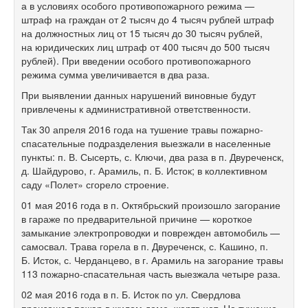
а в условиях особого противопожарного режима —
штраф на граждан от 2 тысяч до 4 тысяч рублей штраф
на должностных лиц от 15 тысяч до 30 тысяч рублей,
на юридических лиц штраф от 400 тысяч до 500 тысяч
рублей). При введении особого противопожарного
режима сумма увеличивается в два раза.
При выявлении данных нарушений виновные будут
привлечены к административной ответственности.
Так 30 апреля 2016 года на тушение травы пожарно-
спасательные подразделения выезжали в населенные
пункты: п. В. Сысерть, с. Ключи, два раза в п. Двуреченск,
д. Шайдурово, г. Арамиль, п. Б. Исток; в коллективном
саду «Полет» сгорело строение.
01 мая 2016 года в п. Октябрьский произошло загорание
в гараже по предварительной причине — короткое
замыкание электропроводки и поврежден автомобиль —
самосвал. Трава горела в п. Двуреченск, с. Кашино, п.
Б. Исток, с. Черданцево, в г. Арамиль на загорание травы
113 пожарно-спасательная часть выезжала четыре раза.
02 мая 2016 года в п. Б. Исток по ул. Свердлова
произошел пожар в жилом доме, жертв нет. На тушение