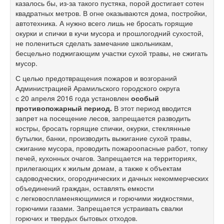
казалось бы, из-за такого пустяка, порой достигает сотен
квадратных метров. В огне оказываются дома, постройки,
автотехника. А нужно всего лишь не бросать горящие
окурки и спички в кучи мусора и прошлогодний сухостой,
не полениться сделать замечание школьникам,
бесцельно поджигающим участки сухой травы, не сжигать
мусор.
С целью предотвращения пожаров и возгораний
Администрацией Арамильского городского округа
с 20 апреля 2016 года установлен
особый
противопожарный период
.
В этот период вводится
запрет на посещение лесов, запрещается разводить
костры, бросать горящие спички, окурки, стеклянные
бутылки, банки, производить выжигание сухой травы,
сжигание мусора, проводить пожароопасные работ, топку
печей, кухонных очагов. Запрещается на территориях,
прилегающих к жилым домам, а также к объектам
садоводческих, огороднических и дачных некоммерческих
объединений граждан, оставлять емкости
с легковоспламеняющимися и горючими жидкостями,
горючими газами. Запрещается устраивать свалки
горючих и твердых бытовых отходов.