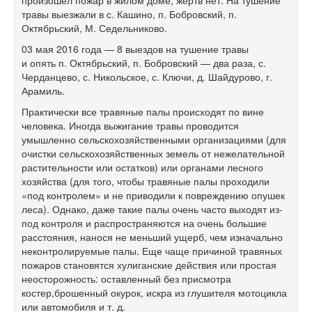
травы выезжали в с. Кашино, п. Бобровский, п.
Октябрьский, М. Седельниково.
03 мая 2016 года — 8 выездов на тушение травы
и опять п. Октябрьский, п. Бобровский — два раза, с.
Черданцево, с. Никольское, с. Ключи, д. Шайдурово, г.
Арамиль.
Практически все травяные палы происходят по вине
человека. Иногда выжигание травы проводится
умышленно сельскохозяйстве
нными организациями (для
очистки сельскохозяйственных земель от нежелательной
растительности или остатков) или органами лесного
хозяйства (для того, чтобы травяные палы проходили
«под контролем» и не приводили к повреждению опушек
леса). Однако, даже такие палы очень часто выходят из-
под контроля и распространяются на очень большие
расстояния, нанося не меньший ущерб, чем изначально
неконтролируемые палы. Еще чаще причиной травяных
пожаров становятся хулиганские действия или простая
неосторожность: оставленный без присмотра
костер,брошенный окурок, искра из глушителя мотоцикла
или автомобиля и т. д.