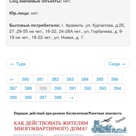
Соц.значимые объекты:
нет.
Юр.лица:
нет.
Бытовые потребители:
г. Арамиль. ул. Курчатова, д.25,
27 ,29-55 не чет., 16-22, 24-28А чет., ул. Горбачева, д. 9-
19 не чет., 18-22 чет., ул. Новая, д. 7.
← Туда
Сюда →
←
380
381
382
383
384
385
386
387
388
389
390
391
392
393
394
395
396
397
398
→