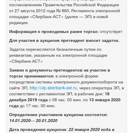
постановлением Правительства Российской Федерации
от 27 августа 2012 года № 860, Регламента электронной
площадки «Сбербанк-АСТ» (далее — ЭП) в новой
редакции.
Информация о проводимых ранее торгах:
отсутствует
Для участия в аукционе претендент вносит задаток.
Задаток перечисляется безналичным путем по
реквизитам, указанным на электронной площадке
«Сбербанк-АСТ»
Заявки и документы претендентов на участие в
торгах принимаются:
в электронной форме
посредством системы электронного документооборота на
сайте ЭП,
http://utp.sberbank-ast.ru
, через оператора ЭП, в
соответствии с регламентом ЭП, в рабочие дни:
18
декабря
201
9
года
с 08 час. 00 мин. по
13 января
20
20
года
до 17 час. 00 мин.
Определение участников аукцион
а
состоится:
14.01.
20
20
—
20.01.2020
Дата проведения аукциона
:
22 января 2020 года
в