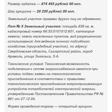
Размер задатка
—
674
493 рублей 60
коп.
Шаг аукциона
—
20
235 рублей 00
коп.
Земельный участок правами других лиц не
обременен.
Лот №
5
Земельный участок
: площадь 639
кв.
м,
кадастровый номер 66:33:0101012:601, категория
земель: земли населенных пунктов, вид разрешенного
использования: для ведения личного подсобного
хозяйства (приусадебный участок), по
адресу:
Свердловская область, Сысертский район, город
Арамиль, улица Энгельса,
3-А.
Технические условия: Техническая возможность
подключения к
сетям энергоснабжения имеется при
условии подачи заявки на
технологическое
присоединение в
соответствии с
правилами
технологического присоединения энергопринимающих
устройств потребителей электрической энергии,
утвержденным Постановлением Правительства РФ №
861 от
27.12.04.
Форма проведения торгов
— открытый аукцион.