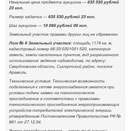
Начальная цена предмета аукциона
—
635
530
рублей
23
коп.
Размер задатка
—
635
530 рублей 23
коп.
Шаг аукциона
—
19
066 рублей 00
коп.
Земельный участок правами других лиц не
обременен
Лот №
6
Земельный участок
: площадь 1174
кв.
м,
кадастровый номер 66:33:0301001:520, категория
земель: земли населенных пунктов, вид разрешенного
использования: ведение садоводства, по
адресу:
Свердловская область, Сысертский район, поселок
Арамиль.
Технические условия: Техническая возможность
подключения к
сетям энергоснабжения имеется при
условии подачи заявки на
технологическое
присоединение в
соответствии с
правилами
технологического присоединения энергопринимающих
устройств потребителей электрической энергии,
утвержденным Постановлением Правительства РФ №
861 от
27.12.04.
Форма проведения торгов
— открытый аукцион.