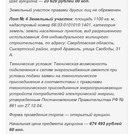
Шаг аукциона
—
23
620 рублей 00
коп.
Земельный участок правами других лиц не
обременен.
Лот №
4
Земельный участок
: площадь 1100
кв.
м,
кадастровый номер 66:33:0101010:1401, категория
земель: земли населенных пунктов, вид разрешенного
использования: для индивидуального жилищного
строительства, по
адресу: Свердловская область,
Сысертский район, город Арамиль, улица Свободы, 31
А.
Технические условия: Техническая возможность
подключения к
сетям энергоснабжения имеется при
условии подачи заявки на
технологическое
присоединение в
соответствии с
правилами
технологического присоединения энергопринимающих
устройств потребителей электрической энергии,
утвержденным Постановлением Правительства РФ №
861 от
27.12.04.
Форма проведения торгов
— открытый аукцион.
Начальная цена предмета аукциона
—
674
493 рублей
60
коп.