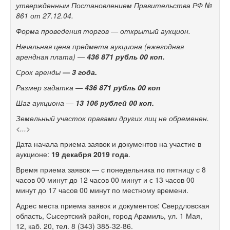
утвержденным Постановлением Правительства РФ №
861 от
27.12.04.
Форма проведения торгов
— открытый аукцион.
Начальная цена предмета аукциона (ежегодная
арендная плата)
—
436
871 рубль 00
коп.
Срок аренды
— 3
года.
Размер задатка
—
436
871 рубль 00
коп
Шаг аукциона
—
13
106 рублей 00
коп.
Земельный участок правами других лиц не
обременен.
<...>
Дата начала приема заявок и
документов на
участие в
аукционе:
19
декабря 2019
года
.
Время приема заявок
— с
понедельника по
пятницу с
8
часов 00
минут до
12
часов 00
минут и
с
13
часов 00
минут до
17
часов 00
минут по
местному времени.
Адрес места приема заявок и
документов: Свердловская
область, Сысертский район, город Арамиль, ул.
1
Мая,
12, каб.
20, тел.
8 (343) 385-32-86.