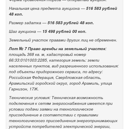
Начальная цена предмета аукциона
—
516
583 рублей
48
коп.
Размер задатка
—
516
583 рублей 48
коп.
Шаг аукциона
—
15
498 рублей 00
коп.
Земельный участок правами других лиц не
обременен.
Лот №
7
Право аренды на
з
емельный участок
:
площадь 368
кв.
м, кадастровый номер
66:33:0101003:2285, категория земель: земли
населенных пунктов, вид разрешенного использования:
под объекты придорожного сервиса, по
адресу:
Российская Федерация, Свердловская область,
Арамильский городской округ, город Арамиль, улица
Гарнизон, 17Ж.
Технические условия: Техническая возможность
подключения к
сетям энергоснабжения имеется при
условии подачи заявки на
технологическое
присоединение в
соответствии с
правилами
технологического присоединения энергопринимающих
устройств потребителей электрической энергии,