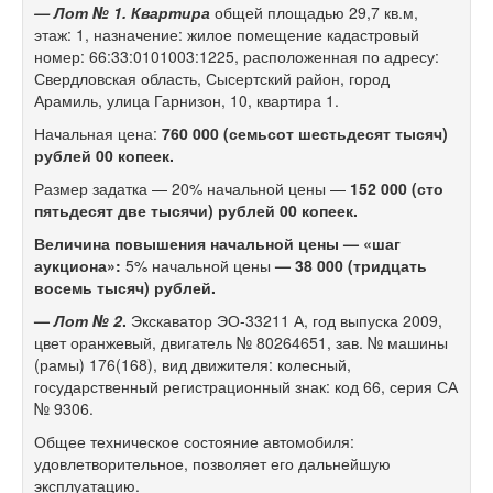
— Лот № 1.
Квартира
общей площадью 29,7 кв.м,
этаж: 1, назначение: жилое помещение кадастровый
номер: 66:33:0101003:1225, расположенная по адресу:
Свердловская область, Сысертский район, город
Арамиль, улица Гарнизон, 10, квартира 1.
Начальная цена:
760 000 (семьсот шестьдесят тысяч)
рублей 00 копеек.
Размер задатка — 20% начальной цены —
152 000 (сто
пятьдесят две тысячи) рублей 00 копеек.
Величина повышения начальной цены — «шаг
аукциона»:
5% начальной цены
— 38 000 (тридцать
восемь тысяч) рублей.
—
Лот № 2
.
Экскаватор ЭО-33211 А, год выпуска 2009,
цвет оранжевый, двигатель № 80264651, зав. № машины
(рамы) 176(168), вид движителя: колесный,
государственный регистрационный знак: код 66, серия СА
№ 9306.
Общее техническое состояние автомобиля:
удовлетворительное, позволяет его дальнейшую
эксплуатацию.