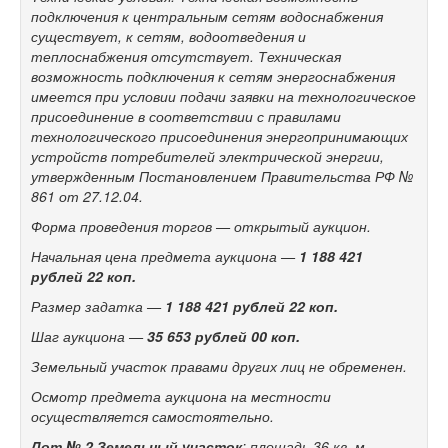
подключения к
центральным сетям водоснабжения
существует, к
сетям, водоотведения и
теплоснабжения отсутствует. Техническая
возможность подключения к
сетям энергоснабжения
имеется при условии подачи заявки на
технологическое
присоединение в
соответствии с
правилами
технологического присоединения энергопринимающих
устройств потребителей электрической энергии,
утвержденным Постановлением Правительства РФ №
861 от
27.12.04.
Форма проведения торгов
— открытый аукцион.
Начальная цена предмета аукциона
—
1
188
421
рублей 22
коп.
Размер задатка
—
1
188
421 рублей 22
коп.
Шаг аукциона
—
35
653 рублей 00
коп.
Земельный участок правами других лиц не
обременен.
Осмотр предмета аукциона на
местности
осуществляется самостоятельно.
Лот №
2
З
емельный участок
: площадь 36
кв.
м,