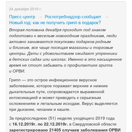
24 декабря 2019 г.
Пресс-центр
→
Роспотребнадзор сообщает
→
Новый год: как не получить грипп в подарок?
Вторая половина декабря проходит под знаком
подготовки к веселым новогодним праздникам, люди
активно занимаются покупками подарков родным
и близким, все чаще посещая магазины и торговые
центры. Дети с удовольствием ожидают утренники
в детских садах или школах. Именно в это насыщенное
время не стоит забывать о профилактике гриппа
и ОРВИ.
Грипп — это острое инфекционное вирусное
заболевание, которое поражает верхние и нижние
дыхательные пути, сопровождается выраженной
интоксикацией и может приводить к серьезным
осложнениям и летальным исходам. Вирус выделяется
при дыхании, чихании и кашле.
За предпоследнюю (51) неделю уходящего 2019 года
с
16.12.2019г. по 22.12.2019г.
в Свердловской области
зарегистрировано 21405 случаев заболевания ОРВИ