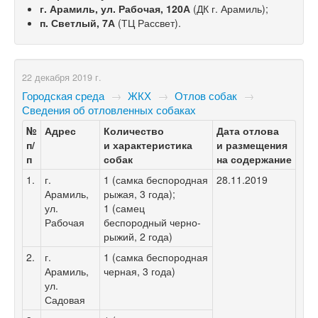
г. Арамиль, ул. Рабочая, 120А
(ДК г. Арамиль);
п. Светлый, 7А
(ТЦ Рассвет).
22 декабря 2019 г.
Городская среда
→
ЖКХ
→
Отлов собак
→
Сведения об отловленных собаках
№
Адрес
Количество
Дата отлова
п/
и характеристика
и размещения
п
собак
на содержание
1.
г.
1 (самка беспородная
28.11.2019
Арамиль,
рыжая, 3 года);
ул.
1 (самец
Рабочая
беспородный черно-
рыжий, 2 года)
2.
г.
1 (самка беспородная
Арамиль,
черная, 3 года)
ул.
Садовая