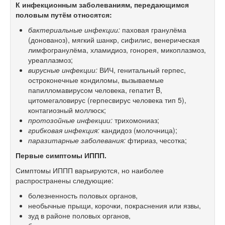
К инфекционным заболеваниям, передающимся
половым путём относятся:
бактериальные инфекции:
паховая гранулёма
(донованоз), мягкий шанкр, сифилис, венерическая
лимфогранулёма, хламидиоз, гонорея, микоплазмоз,
уреаплазмоз;
вирусные инфекции:
ВИЧ, генитальный герпес,
остроконечные кондиломы, вызываемые
папилломавирусом человека, гепатит B,
цитомегаловирус (герпесвирус человека тип 5),
контагиозный моллюск;
протозойные инфекции:
трихомониаз;
грибковая инфекция:
кандидоз (молочница);
паразитарные заболевания:
фтириаз, чесотка;
Первые симптомы ИППП.
Симптомы ИППП варьируются, но наиболее
распространены следующие:
болезненность половых органов,
необычные прыщи, корочки, покраснения или язвы,
зуд в районе половых органов,