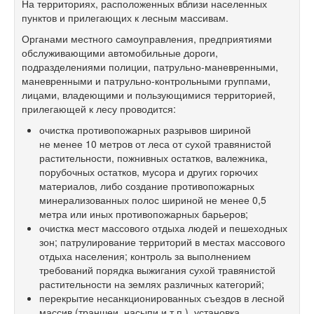
На территориях, расположенных вблизи населенных
пунктов и прилегающих к лесным массивам.
Органами местного самоуправления, предприятиями
обслуживающими автомобильные дороги,
подразделениями полиции, патрульно-маневренными,
маневренными и патрульно-контрольными группами,
лицами, владеющими и пользующимися территорией,
прилегающей к лесу проводится:
очистка противопожарных разрывов шириной
не менее 10 метров от леса от сухой травянистой
растительности, пожнивных остатков, валежника,
порубочных остатков, мусора и других горючих
материалов, либо создание противопожарных
минерализованных полос шириной не менее 0,5
метра или иных противопожарных барьеров;
очистка мест массового отдыха людей и пешеходных
зон; патрулирование территорий в местах массового
отдыха населения; контроль за выполнением
требований порядка выжигания сухой травянистой
растительности на землях различных категорий;
перекрытие несанкционированных съездов в лесной
массив (траншеи, насыпи и т.п.), установка