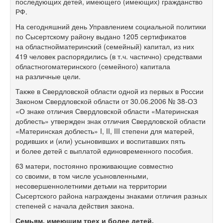
последующих детей, имеющего (имеющих) гражданство
РФ.
На сегодняшний день Управлением социальной политики
по Сысертскому району выдано 1205 сертификатов
на областнойматеринский (семейный) капитал, из них
419 человек распорядились (в т.ч. частично) средствами
областногоматеринского (семейного) капитала
на различные цели.
Также в Свердловской области одной из первых в России
Законом Свердловской области от 30.06.2006 №
38-ОЗ
«О знаке отличия Свердловской области «Материнская
доблесть» утвержден знак отличия Свердловской области
«Материнская доблесть» I, II, III степени для матерей,
родивших и (или) усыновивших и воспитавших пять
и более детей с выплатой единовременного пособия.
63 матери, постоянно проживающие совместно
со своими, в том числе усыновленными,
несовершеннолетними детьми на территории
Сысертского района награждены знаками отличия разных
степеней с начала действия закона.
Семьям, имеющим трех и более детей,