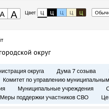
А
А
Цвет
Ц
Ц
Ц
Ц
Ц
Обычн
йт
городской округ
истрация округа
Дума 7 созыва
Комитет по управлению муниципальны
ия
Муниципальные учреждения
Меры поддержки участников СВО
Це