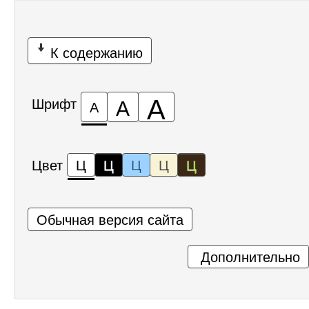
К содержанию
А
А
Шрифт
А
Цвет
Ц
Ц
Ц
Ц
Ц
Обычная версия сайта
Дополнительно