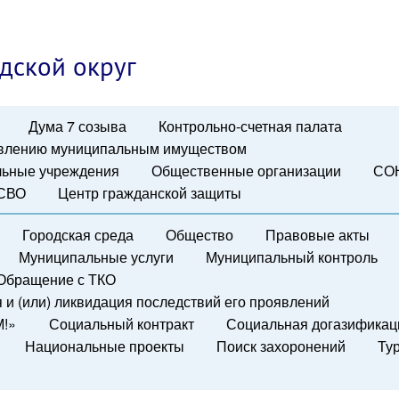
дской округ
Дума 7 созыва
Контрольно-счетная палата
авлению муниципальным имуществом
ьные учреждения
Общественные организации
СО
 СВО
Центр гражданской защиты
Городская среда
Общество
Правовые акты
Муниципальные услуги
Муниципальный контроль
Обращение с ТКО
и (или) ликвидация последствий его проявлений
М!»
Социальный контракт
Социальная догазификац
Национальные проекты
Поиск захоронений
Ту