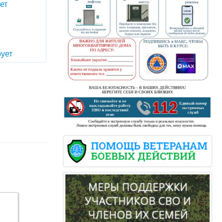
ет
ует