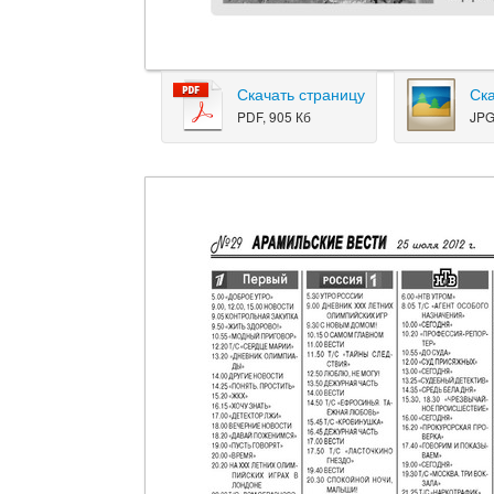
Скачать страницу
Ск
PDF, 905 Кб
JPG