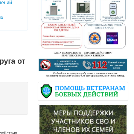
шений
ых
руга от
действия