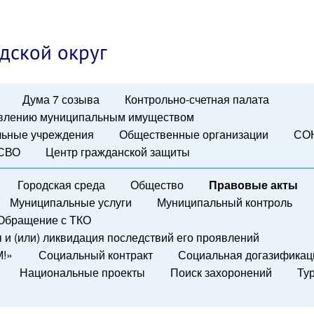
дской округ
Дума 7 созыва
Контрольно-счетная палата
авлению муниципальным имуществом
ьные учреждения
Общественные организации
СО
 СВО
Центр гражданской защиты
Городская среда
Общество
Правовые акты
Муниципальные услуги
Муниципальный контроль
Обращение с ТКО
и (или) ликвидация последствий его проявлений
М!»
Социальный контракт
Социальная догазификац
Национальные проекты
Поиск захоронений
Ту