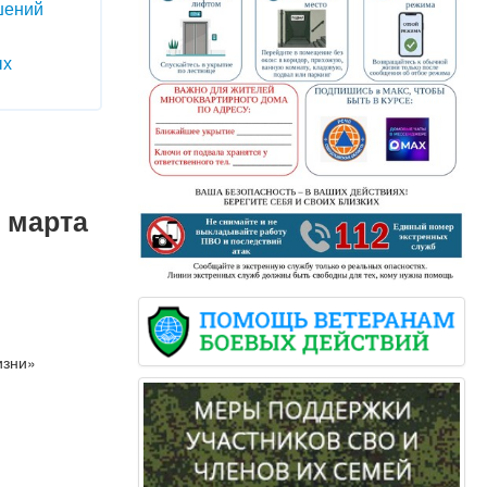
шений
ых
 марта
изни»