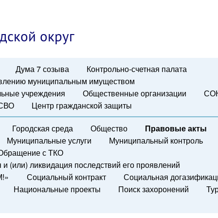
дской округ
Дума 7 созыва
Контрольно-счетная палата
авлению муниципальным имуществом
ьные учреждения
Общественные организации
СО
 СВО
Центр гражданской защиты
Городская среда
Общество
Правовые акты
Муниципальные услуги
Муниципальный контроль
Обращение с ТКО
и (или) ликвидация последствий его проявлений
М!»
Социальный контракт
Социальная догазификац
Национальные проекты
Поиск захоронений
Ту