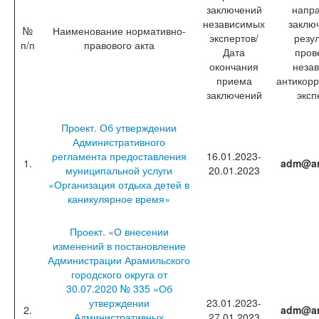
заключений
напр
независимых
заклю
№
Наименование нормативно-
экспертов/
резу
п/п
правового акта
Дата
пров
окончания
неза
приема
антикор
заключений
эксп
Проект. Об утверждении
Административного
регламента предоставления
16.01.2023-
1.
adm@ar
муниципальной услуги
20.01.2023
«Организация отдыха детей в
каникулярное время»
Проект. «О внесении
изменений в постановление
Администрации Арамильского
городского округа от
30.07.2020 № 335 «Об
утверждении
23.01.2023-
2.
adm@ar
Административных
27.01.2023