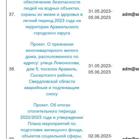
обеспечению безопасности
людей на водных объектах,
31.05.2023-
37.
охраны их жизни и здоровья в
adm@ar
05.06.2023
летний период 2023 года на
территории Арамильского
городского округа
Проект. О признании
многоквартирного жилого
дома, расположенного по
адресу: улица Ломоносова,
31.05.2023-
38.
дом 5, поселок Арамиль,
adm@ar
05.06.2023
Сысертского района,
Свердловской области
аварийным и подлежащим
сносу
Проект. Об итогах
отопительного периода
2022/2023 года и утверждении
Плана мероприятий по
подготовке жилищного фонда,
объектов социальной сферы,
02.06.2023-
39.
adm@ar