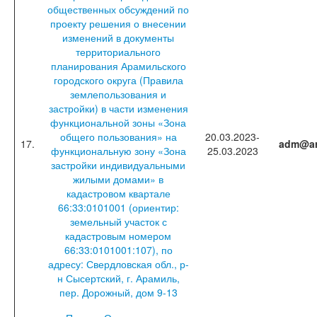
общественных обсуждений по
проекту решения о внесении
изменений в документы
территориального
планирования Арамильского
городского округа (Правила
землепользования и
застройки) в части изменения
функциональной зоны «Зона
общего пользования» на
20.03.2023-
17.
adm@ar
функциональную зону «Зона
25.03.2023
застройки индивидуальными
жилыми домами» в
кадастровом квартале
66:33:0101001 (ориентир:
земельный участок с
кадастровым номером
66:33:0101001:107), по
адресу: Свердловская обл., р-
н Сысертский, г. Арамиль,
пер. Дорожный, дом 9-13