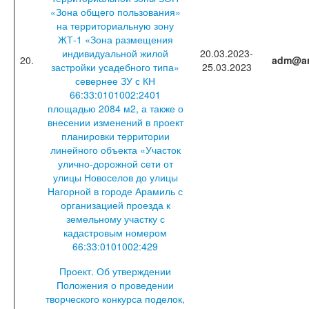
«Зона общего пользования»
на территориальную зону
ЖТ-1 «Зона размещения
индивидуальной жилой
20.03.2023-
20.
adm@ar
застройки усадебного типа»
25.03.2023
севернее ЗУ с КН
66:33:0101002:2401
площадью 2084 м2, а также о
внесении изменений в проект
планировки территории
линейного объекта «Участок
улично-дорожной сети от
улицы Новоселов до улицы
Нагорной в городе Арамиль с
организацией проезда к
земельному участку с
кадастровым номером
66:33:0101002:429
Проект. Об утверждении
Положения о проведении
творческого конкурса поделок,