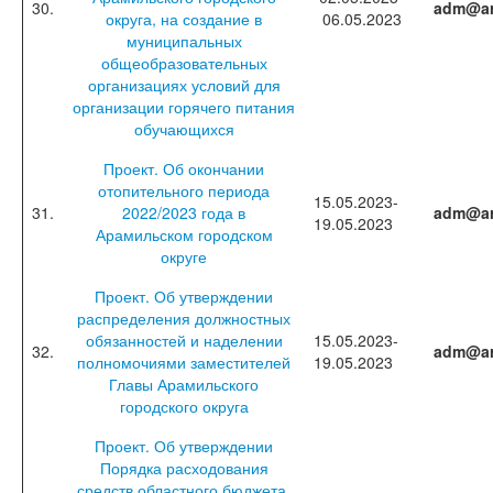
30.
adm@ar
округа, на создание в
06.05.2023
муниципальных
общеобразовательных
организациях условий для
организации горячего питания
обучающихся
Проект. Об окончании
отопительного периода
15.05.2023-
31.
2022/2023 года в
adm@ar
19.05.2023
Арамильском городском
округе
Проект. Об утверждении
распределения должностных
обязанностей и наделении
15.05.2023-
32.
adm@ar
полномочиями заместителей
19.05.2023
Главы Арамильского
городского округа
Проект. Об утверждении
Порядка расходования
средств областного бюджета,