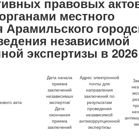
ивных правовых актов
органами местного
 Арамильского городс
оведения независимой
ной экспертизы в 2026
Дата начала
Адрес электронной
За
приема
почты для
не
заключений
направления
экс
независимых
заключений по
ре
ового акта
экспертов/
результатам
пр
Дата
проведения
не
окончания
независимой
антик
приема
антикоррупционной
эк
заключений
экспертизы