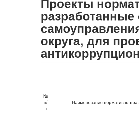
Проекты нормат
разработанные 
самоуправления
округа, для пр
антикоррупцион
№
п/
Наименование нормативно-прав
п