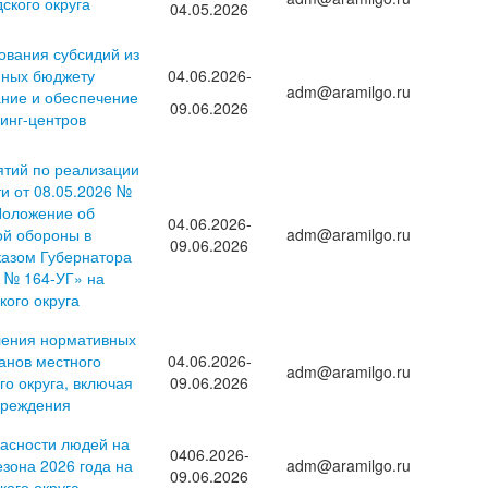
ского округа
04.05.2026
ования субсидий из
нных бюджету
04.06.2026-
adm@aramilgo.ru
ание и обеспечение
09.06.2026
инг-центров
ятий по реализации
и от 08.05.2026 №
Положение об
04.06.2026-
ой обороны в
adm@aramilgo.ru
09.06.2026
казом Губернатора
8 № 164-УГ» на
кого округа
ления нормативных
анов местного
04.06.2026-
adm@aramilgo.ru
о округа, включая
09.06.2026
чреждения
пасности людей на
0406.2026-
езона 2026 года на
adm@aramilgo.ru
09.06.2026
кого округа