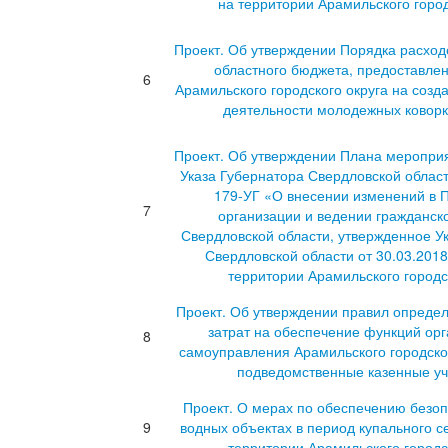
на территории Арамильского город
Проект. Об утверждении Порядка расход
областного бюджета, предоставле
6
Арамильского городского округа на созд
деятельности молодежных коворк
Проект. Об утверждении Плана меропри
Указа Губернатора Свердловской област
179-УГ «О внесении изменений в 
7
организации и ведении гражданск
Свердловской области, утвержденное У
Свердловской области от 30.03.201
территории Арамильского городс
Проект. Об утверждении правил опреде
затрат на обеспечение функций орг
8
самоуправления Арамильского городског
подведомственные казенные у
Проект. О мерах по обеспечению безо
9
водных объектах в период купального с
территории Арамильского городс