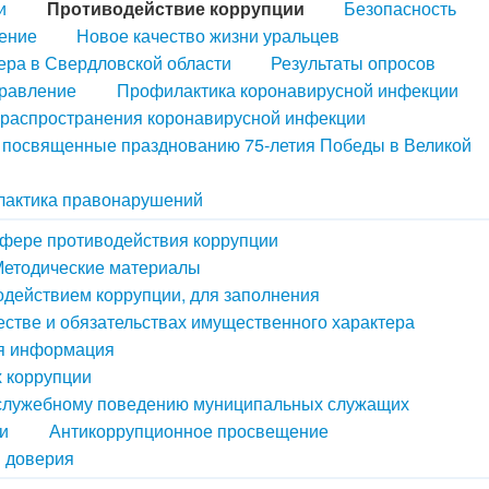
и
Противодействие коррупции
Безопасность
ение
Новое качество жизни уральцев
ера в Свердловской области
Результаты опросов
правление
Профилактика коронавирусной инфекции
распространения коронавирусной инфекции
, посвященные празднованию 75-летия Победы в Великой
актика правонарушений
сфере противодействия коррупции
етодические материалы
одействием коррупции, для заполнения
естве и обязательствах имущественного характера
ая информация
х коррупции
 служебному поведению муниципальных служащих
и
Антикоррупционное просвещение
й доверия