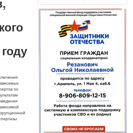
,
кого
 году
ключения
зависимых
пертов по
зультатам
оведения
зависимой
оррупционной
спертизы