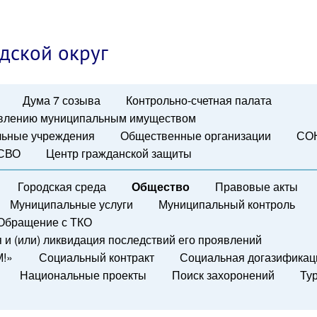
дской округ
Дума 7 созыва
Контрольно-счетная палата
авлению муниципальным имуществом
ьные учреждения
Общественные организации
СО
 СВО
Центр гражданской защиты
Городская среда
Общество
Правовые акты
Муниципальные услуги
Муниципальный контроль
Обращение с ТКО
и (или) ликвидация последствий его проявлений
М!»
Социальный контракт
Социальная догазификац
Национальные проекты
Поиск захоронений
Ту