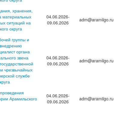
ания, хранения,
а материальных
04.06.2026-
adm@aramilgo.ru
ных ситуаций на
09.06.2026
кого округа
бочей группы и
 внедрению
циалист органа
ального звена
04.06.2026-
adm@aramilgo.ru
государственной
09.06.2026
ии чрезвычайных
черской службе
круга
 проведения
04.06.2026-
ории Арамильского
adm@aramilgo.ru
09.06.2026