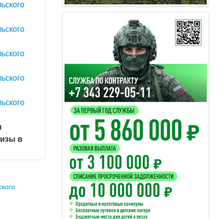
ьского
ьского
ьского
ьского
ьского
я
тизы в
ского