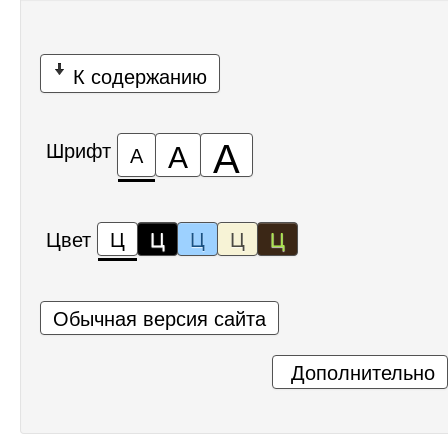
К содержанию
А
А
Шрифт
А
Цвет
Ц
Ц
Ц
Ц
Ц
Обычная версия сайта
Дополнительно