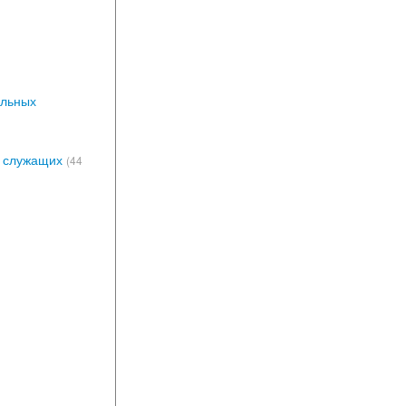
альных
х служащих
(44