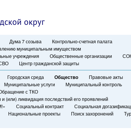
дской округ
Дума 7 созыва
Контрольно-счетная палата
авлению муниципальным имуществом
ьные учреждения
Общественные организации
СО
 СВО
Центр гражданской защиты
Городская среда
Общество
Правовые акты
Муниципальные услуги
Муниципальный контроль
Обращение с ТКО
и (или) ликвидация последствий его проявлений
М!»
Социальный контракт
Социальная догазификац
Национальные проекты
Поиск захоронений
Ту