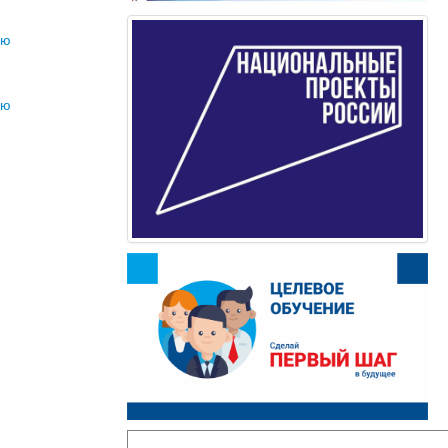
ию
ию