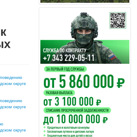
к
ых
 поведению
дском округе
 поведению
дском округе
ию
дском округе