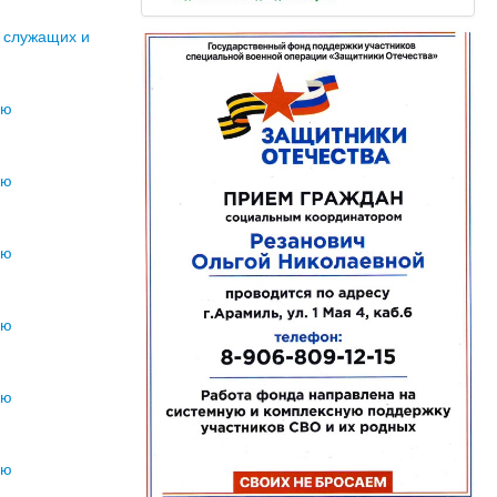
 служащих и
ию
ию
ию
ию
ию
ию