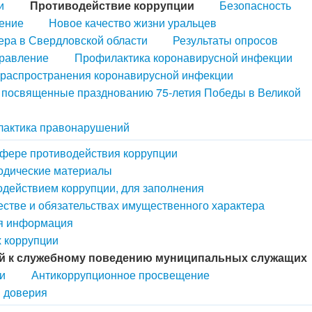
и
Противодействие коррупции
Безопасность
ение
Новое качество жизни уральцев
ера в Свердловской области
Результаты опросов
правление
Профилактика коронавирусной инфекции
распространения коронавирусной инфекции
, посвященные празднованию 75-летия Победы в Великой
актика правонарушений
сфере противодействия коррупции
одические материалы
одействием коррупции, для заполнения
естве и обязательствах имущественного характера
ая информация
х коррупции
й к служебному поведению муниципальных служащих
и
Антикоррупционное просвещение
й доверия